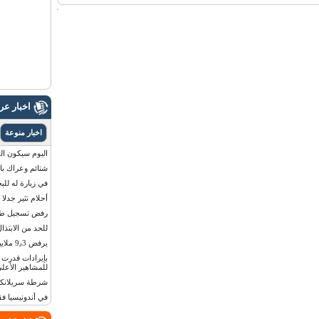
اخبار ع
اخبار منوعة
اليوم سيكون القمر 
شتائم وعراك بال
في زيارة له للب
أحلام تثير جدلا
رفض تسجيل طفلة
للحد من الابتذال
يرفض 9٫3 ملايين دولار مقابل لوحة أرقام سيارته
للمشاهير الأعلى
شرطة سريلانكا 
في أندونيسيا ف