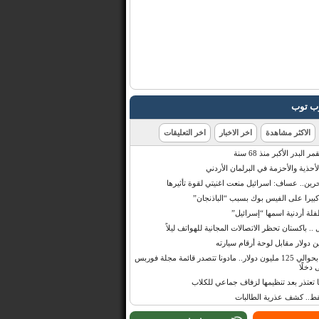
رب توب
الاكثر مشاهدة
اخر الاخبار
اخر التعليقات
البدر الأكبر منذ 68 سنة
أحذية والأحزمة في البرلمان الأردني
حرين.. عساف: اسرائيل منعت اغنيتي لقوة تأثيرها
 كبيرا على الفيس بوك بسبب “الباذنجان”
 أردنية اسمها “إسرائيل”
 .. باكستان تحظر الاتصالات المجانية للهواتف ليلاً
بإيرادات قدرت بحوالي 125 مليون دولار.. مادونا تتصدر قائمة مجلة فوربس
 دخلًا
تعتذر بعد تنظيمها لزفاف جماعي للكلاب
قط.. كشف عذرية الطالبات