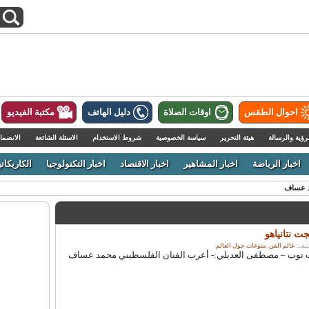
احوال الطقس
اوقات الصلاة
دليل الهاتف
مكتبة الفيديو
رؤية والرسالة
هيئة التحرير
سياسة الخصوصية
شروط الاستخدام
الاسئلة الشائعة
الانضما
اخبار الرياضة
اخبار المشاهير
اخبار الاقتصاد
اخبار التكنولوجيا
الكاريكاتي
د عساف
ت نتانياهو
عالم الفن
,
منوعات حول العالم
.
س 2013 – عرب توب – مصطفى العديلي:- أعرب الفنان الفلسطيني محمد عساف