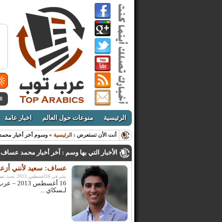
ال
الرئيسية
منوعات حول العالم
اخبار عامة
أنت الأن تستعرض :
الرئيسية
» وسوم آخر أخبار محم
الأخبار التي بها وسم : آخر أخبار محمد عساف
عساف: سعيد لأنني أزعج
نشر فى 16أغسطس, 2013. تحت تصنيف:
16 أغسط
لـسكاي ...