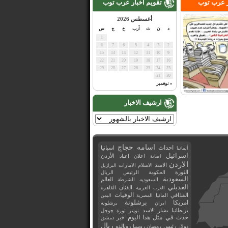
ر عرب توب
تقويم اخبار عرب توب
أغسطس 2026
د
ن
ث
أرب
خ
ج
س
1
8
7
6
5
4
3
2
15
14
13
12
11
10
9
22
21
20
19
18
17
16
29
28
27
26
25
24
23
31
30
« نوفمبر
ارشيف الاخبار
اسامه حجاج
احداث
اسبانيا
ألمانيا
اسرائيل
اعلان
اعياد
الأردن
اصابة
الاردن
الاسد
الاسلام
الامارات
البرازيل
الثورة
الحكومة
الرئيس
الريال
السعودية
العالم
السعوديه
الشرطة
العديلي
العربية
الفنان
القاهرة
العرب
القذافي
الوفيات
المانيا
المصرية
اليمن
برشلونة
امريكا
ايران
برشلونه
بريطانيا
بشار الاسد
تويتر
ثورة
جوجل
حدث في مثل هذا اليوم
خبر
دمشق
ريال
رئيس
دولار
رمضان
روسيا
رونالدو