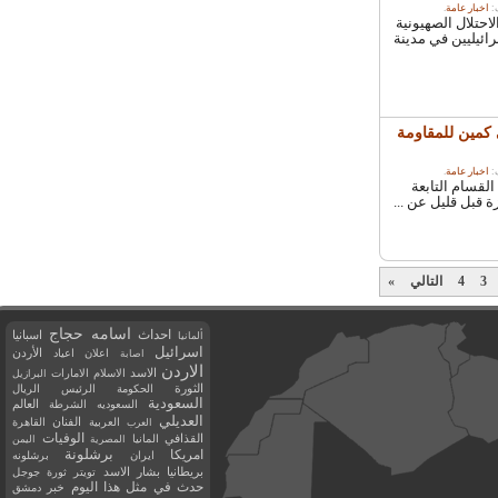
خبار عامة
.
لال الصهيونية
ئيليين في مدينة
ي كمين للمقاومة
خبار عامة
.
سام التابعة
ل قليل عن ...
3
4
التالي
»
اسامه حجاج
احداث
اسبانيا
ألمانيا
اسرائيل
اعلان
اعياد
الأردن
اصابة
الاردن
الاسد
الاسلام
الامارات
البرازيل
الثورة
الحكومة
الرئيس
الريال
السعودية
العالم
السعوديه
الشرطة
العديلي
العربية
الفنان
القاهرة
العرب
القذافي
الوفيات
المانيا
المصرية
اليمن
برشلونة
امريكا
ايران
برشلونه
بريطانيا
بشار الاسد
تويتر
ثورة
جوجل
حدث في مثل هذا اليوم
خبر
دمشق