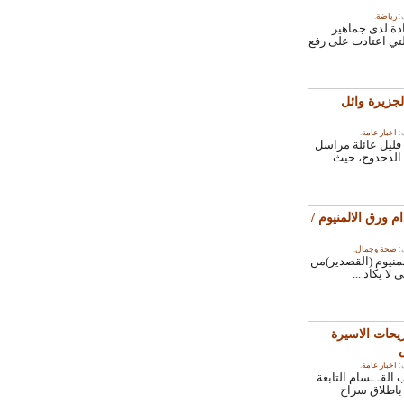
ياضة
.
 لدى جماهير
تي اعتادت على رفع
زيرة وائل
خبار عامة
.
يل عائلة مراسل
دحدوح، حيث ...
رق الالمنيوم /
حة وجمال
.
نيوم (القصدير)من
 يكاد ...
ات الاسيرة
خبار عامة
.
قـ.ـسام التابعة
طلاق سراح