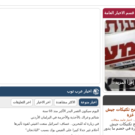
م الاخبار العامة
رأ المزيد ..
اخبار عرب توب
اخبار منوعة
الاكثر مشاهدة
اخر الاخبار
اخر التعليقات
ح تكتيكات جيش
اليوم سيكون القمر البدر الأكبر منذ 68 سنة
زة
شتائم وعراك بالأحذية والأحزمة في البرلمان الأردني
اخبار عامة
,
مقالات
.
 تكتيكات جيش
في زيارة له للبحرين.. عساف: اسرائيل منعت اغنيتي لقوة تأثيرها
 في خضم ما يدور
أحلام تثير جدلا كبيرا على الفيس بوك بسبب “الباذنجان”