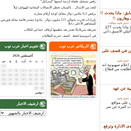
رفض تسجيل طفلة أردنية اسمها “إسرائيل”
للحد من الابتذال .. باكستان تحظر الاتصالات المجانية للهواتف ليلاً
: ماذا يحدث !!
يرفض 9٫3 ملايين دولار مقابل لوحة أرقام سيارته
ارون !!
بإيرادات قدرت بحوالي 125 مليون دولار.. مادونا تتصدر قائمة مجلة فوربس
خبار عامة
,
مقالات
.
للمشاهير الأعلى دخلًا
ذا يحدث ؟؟))
شرطة سريلانكا تعتذر بعد تنظيمها لزفاف جماعي للكلاب
لي الاسبق داني
في أندونيسيا فقط.. كشف عذرية الطالبات
كاريكاتير عرب توب
تقويم اخبار عرب توب
اسرائيليين في قصف على
أغسطس 2026
خبار عامة
.
د
ن
ث
أرب
خ
ج
س
ام صهيونية انه
1
لقت من قطاع ...
8
7
6
5
4
3
2
15
14
13
12
11
10
9
22
21
20
19
18
17
16
29
28
27
26
25
24
23
 عن عهد
31
30
« نوفمبر
خبار عامة
.
لى مواقع
ارشيف الاخبار
 كثيرة عن سر
الادارة وترفع