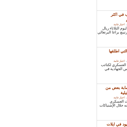
في اكثر
خبار عامة
.
الثلاثاء ريال
غ براغا البرتغالي
ي اطلقها
خبار عامة
.
عسكري لكتائب
الجهادية في
بة بعض من
ية
خبار عامة
.
العسكري
لال الإشتباكات
د في ايلات