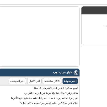
اخبار عرب توب
اخبار منوعة
الاكثر مشاهدة
اخر الاخبار
اخر التعليقات
اليوم سيكون القمر البدر الأكبر منذ 68 سنة
شتائم وعراك بالأحذية والأحزمة في البرلمان الأردني
في زيارة له للبحرين.. عساف: اسرائيل منعت اغنيتي لقوة تأثيرها
أحلام تثير جدلا كبيرا على الفيس بوك بسبب “الباذنجان”