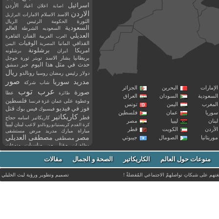
اسرائيل
اعلان
اعياد
الأردن
اصابة
الاردن
الاسد
الاسلام
الامارات
البرازيل
الثورة
الحكومة
الرئيس
الريال
السعودية
العالم
السعوديه
الشرطة
العديلي
العربية
الفنان
القاهرة
العرب
القذافي
الوفيات
المانيا
المصرية
اليمن
برشلونة
امريكا
ايران
برشلونه
بريطانيا
بشار الاسد
تويتر
ثورة
جوجل
حدث في مثل هذا اليوم
خبر
دمشق
ريال
رئيس
دولار
رمضان
روسيا
رونالدو
صور
سوريا
مدريد
شاب
شركة
إمارات
البحرين
الجزائر
عرب توب
صورة
عطا
طائرة
سعودية
السودان
العراق
فلسطين
وعطوة
على
عمان
غزة
فرنسا
مغرب
اليمن
تونس
فيديو
فوز
قتل
في
فيسبوك
فيس بوك
ريا
عمان
فلسطين
كاريكاتير
قطر
كاريكاتير اسامه حجاج
نان
ليبيا
مصر
ليبيا
لاعب
لبنان
كرة القدم
كريستيانو رونالدو
أردن
الكويت
قطر
مباراة
مبارك
مدريد
مرض
مستشفى
مصر
مصطفى العديلي
يتانيا
الصومال
جيبوتي
مصطفى
مقتل
من
مناسبات
منوعات
مظاهرات
موت
ميسي
مواليد
ميلان
نادي
نشر
وفيات
منوعات حول العالم
الكاريكاتير
وفاة
الصحة و الجمال
مقالات
يوتيوب
غتهم على شبكاتِ تواصلهمْ الاجتماعي المُفضلةْ !
تصميم وتطوير ورؤية
ليث الخليلي