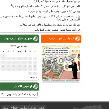
رفض تسجيل طفلة أردنية اسمها “إسرائيل”
للحد من الابتذال .. باكستان تحظر الاتصالات المجانية للهواتف ليلاً
يرفض 9٫3 ملايين دولار مقابل لوحة أرقام سيارته
بإيرادات قدرت بحوالي 125 مليون دولار.. مادونا تتصدر قائمة مجلة فوربس
للمشاهير الأعلى دخلًا
شرطة سريلانكا تعتذر بعد تنظيمها لزفاف جماعي للكلاب
في أندونيسيا فقط.. كشف عذرية الطالبات
كاريكاتير عرب توب
تقويم اخبار عرب توب
أغسطس 2026
د
ن
ث
أرب
خ
ج
س
1
8
7
6
5
4
3
2
15
14
13
12
11
10
9
22
21
20
19
18
17
16
29
28
27
26
25
24
23
31
30
« نوفمبر
ارشيف الاخبار
اسامه حجاج
احداث
اسبانيا
ألمانيا