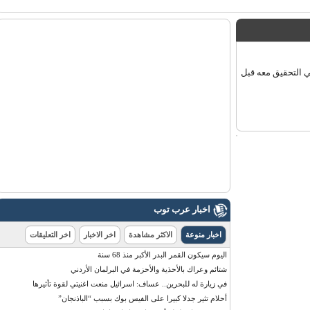
التحقيق معه قبل
اخبار عرب توب
اخبار منوعة
الاكثر مشاهدة
اخر الاخبار
اخر التعليقات
اليوم سيكون القمر البدر الأكبر منذ 68 سنة
شتائم وعراك بالأحذية والأحزمة في البرلمان الأردني
في زيارة له للبحرين.. عساف: اسرائيل منعت اغنيتي لقوة تأثيرها
أحلام تثير جدلا كبيرا على الفيس بوك بسبب “الباذنجان”