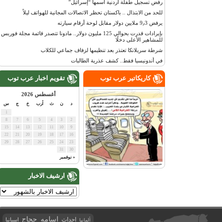
رفض تسجيل طفلة أردنية اسمها “إسرائيل”
للحد من الابتذال .. باكستان تحظر الاتصالات المجانية للهواتف ليلاً
يرفض 9٫3 ملايين دولار مقابل لوحة أرقام سيارته
بإيرادات قدرت بحوالي 125 مليون دولار.. مادونا تتصدر قائمة مجلة فوربس
للمشاهير الأعلى دخلًا
شرطة سريلانكا تعتذر بعد تنظيمها لزفاف جماعي للكلاب
في أندونيسيا فقط.. كشف عذرية الطالبات
كاريكاتير عرب توب
تقويم اخبار عرب توب
أغسطس 2026
د
ن
ث
أرب
خ
ج
س
1
8
7
6
5
4
3
2
15
14
13
12
11
10
9
22
21
20
19
18
17
16
29
28
27
26
25
24
23
31
30
« نوفمبر
ارشيف الاخبار
اسامه حجاج
احداث
اسبانيا
ألمانيا