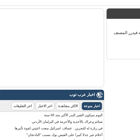
فيدرر المصنف
اخبار عرب توب
اخبار منوعة
الاكثر مشاهدة
اخر الاخبار
اخر التعليقات
اليوم سيكون القمر البدر الأكبر منذ 68 سنة
شتائم وعراك بالأحذية والأحزمة في البرلمان الأردني
في زيارة له للبحرين.. عساف: اسرائيل منعت اغنيتي لقوة تأثيرها
أحلام تثير جدلا كبيرا على الفيس بوك بسبب “الباذنجان”