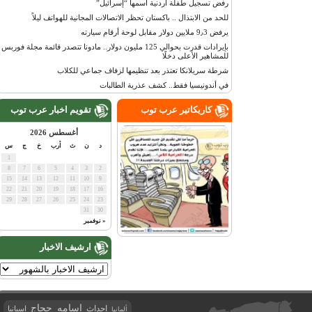
رفض تسجيل طفلة أردنية اسمها “إسرائيل”
للحد من الابتذال .. باكستان تحظر الاتصالات المجانية للهواتف ليلاً
يرفض 9٫3 ملايين دولار مقابل لوحة أرقام سيارته
بإيرادات قدرت بحوالي 125 مليون دولار.. مادونا تتصدر قائمة مجلة فوربس
للمشاهير الأعلى دخلًا
شرطة سريلانكا تعتذر بعد تنظيمها لزفاف جماعي للكلاب
في أندونيسيا فقط.. كشف عذرية الطالبات
كاريكاتير عرب توب
تقويم اخبار عرب توب
أغسطس 2026
د
ن
ث
أرب
خ
ج
س
1
8
7
6
5
4
3
2
15
14
13
12
11
10
9
22
21
20
19
18
17
16
29
28
27
26
25
24
23
31
30
« نوفمبر
ارشيف الاخبار
اسامه حجاج
احداث
اسبانيا
ألمانيا