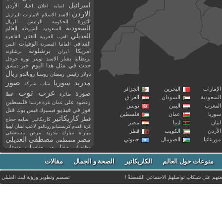
اسرائيل
اعلان
اعياد
الأردن
اصابة
الاردن
الاسد
الاسلام
الامارات
البرازيل
الثورة
الحكومة
الرئيس
الريال
السعودية
العالم
السعوديه
الشرطة
العديلي
العربية
الفنان
القاهرة
العرب
القذافي
الوفيات
المانيا
المصرية
اليمن
برشلونة
امريكا
ايران
برشلونه
بريطانيا
بشار الاسد
تويتر
ثورة
جوجل
حدث في مثل هذا اليوم
خبر
دمشق
ريال
رئيس
دولار
رمضان
روسيا
رونالدو
صور
سوريا
مدريد
شاب
شركة
إمارات
البحرين
الجزائر
عرب توب
صورة
عطا
طائرة
سعودية
السودان
العراق
فلسطين
وعطوة
على
عمان
غزة
فرنسا
مغرب
اليمن
تونس
فيديو
فوز
قتل
في
فيسبوك
فيس بوك
ريا
عمان
فلسطين
كاريكاتير
قطر
كاريكاتير اسامه حجاج
نان
ليبيا
مصر
ليبيا
لاعب
لبنان
كرة القدم
كريستيانو رونالدو
أردن
الكويت
قطر
مباراة
مبارك
مدريد
مرض
مستشفى
مصر
مصطفى العديلي
يتانيا
الصومال
جيبوتي
مصطفى
مقتل
من
مناسبات
منوعات
مظاهرات
موت
ميسي
مواليد
ميلان
نادي
نشر
وفيات
منوعات حول العالم
الكاريكاتير
وفاة
الصحة و الجمال
مقالات
يوتيوب
غتهم على شبكاتِ تواصلهمْ الاجتماعي المُفضلةْ !
تصميم وتطوير ورؤية
ليث الخليلي