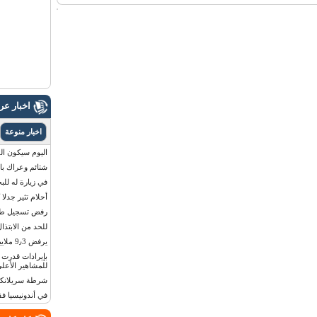
اخبار ع
اخبار منوعة
اليوم سيكون القمر 
شتائم وعراك بال
في زيارة له للب
أحلام تثير جدلا
رفض تسجيل طفلة
للحد من الابتذال
يرفض 9٫3 ملايين دولار مقابل لوحة أرقام سيارته
للمشاهير الأعلى
شرطة سريلانكا 
في أندونيسيا ف