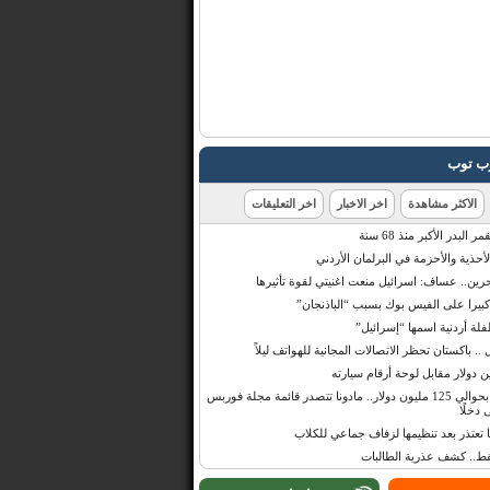
رب توب
الاكثر مشاهدة
اخر الاخبار
اخر التعليقات
البدر الأكبر منذ 68 سنة
أحذية والأحزمة في البرلمان الأردني
حرين.. عساف: اسرائيل منعت اغنيتي لقوة تأثيرها
 كبيرا على الفيس بوك بسبب “الباذنجان”
 أردنية اسمها “إسرائيل”
 .. باكستان تحظر الاتصالات المجانية للهواتف ليلاً
بإيرادات قدرت بحوالي 125 مليون دولار.. مادونا تتصدر قائمة مجلة فوربس
 دخلًا
تعتذر بعد تنظيمها لزفاف جماعي للكلاب
قط.. كشف عذرية الطالبات