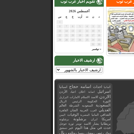
ر عرب توب
تقويم اخبار عرب توب
أغسطس 2026
د
ن
ث
أرب
خ
ج
س
1
8
7
6
5
4
3
2
15
14
13
12
11
10
9
22
21
20
19
18
17
16
29
28
27
26
25
24
23
31
30
« نوفمبر
ارشيف الاخبار
اسامه حجاج
احداث
اسبانيا
ألمانيا
اسرائيل
اعلان
اعياد
الأردن
اصابة
الاردن
الاسد
الاسلام
الامارات
البرازيل
الثورة
الحكومة
الرئيس
الريال
السعودية
العالم
السعوديه
الشرطة
العديلي
العربية
الفنان
القاهرة
العرب
القذافي
الوفيات
المانيا
المصرية
اليمن
برشلونة
امريكا
ايران
برشلونه
بريطانيا
بشار الاسد
تويتر
ثورة
جوجل
حدث في مثل هذا اليوم
خبر
دمشق
ريال
رئيس
دولار
رمضان
روسيا
رونالدو