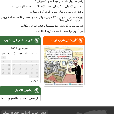
رفض تسجيل طفلة أردنية اسمها “إسرائيل”
للحد من الابتذال .. باكستان تحظر الاتصالات المجانية للهواتف ليلاً
يرفض 9٫3 ملايين دولار مقابل لوحة أرقام سيارته
بإيرادات قدرت بحوالي 125 مليون دولار.. مادونا تتصدر قائمة مجلة فوربس
للمشاهير الأعلى دخلًا
شرطة سريلانكا تعتذر بعد تنظيمها لزفاف جماعي للكلاب
في أندونيسيا فقط.. كشف عذرية الطالبات
كاريكاتير عرب توب
تقويم اخبار عرب توب
أغسطس 2026
د
ن
ث
أرب
خ
ج
س
1
8
7
6
5
4
3
2
15
14
13
12
11
10
9
22
21
20
19
18
17
16
29
28
27
26
25
24
23
31
30
« نوفمبر
ارشيف الاخبار
اسامه حجاج
احداث
اسبانيا
ألمانيا