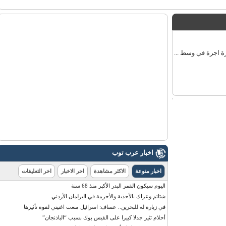
اخبار عرب توب
اخبار منوعة
الاكثر مشاهدة
اخر الاخبار
اخر التعليقات
اليوم سيكون القمر البدر الأكبر منذ 68 سنة
شتائم وعراك بالأحذية والأحزمة في البرلمان الأردني
في زيارة له للبحرين.. عساف: اسرائيل منعت اغنيتي لقوة تأثيرها
أحلام تثير جدلا كبيرا على الفيس بوك بسبب “الباذنجان”