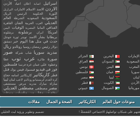
اسرائيل
اعلان
اعياد
الأردن
اصابة
الاردن
الاسد
الاسلام
الامارات
البرازيل
الثورة
الحكومة
الرئيس
الريال
السعودية
العالم
السعوديه
الشرطة
العديلي
العربية
الفنان
القاهرة
العرب
القذافي
الوفيات
المانيا
المصرية
اليمن
برشلونة
امريكا
ايران
برشلونه
بريطانيا
بشار الاسد
تويتر
ثورة
جوجل
حدث في مثل هذا اليوم
خبر
دمشق
ريال
رئيس
دولار
رمضان
روسيا
رونالدو
صور
سوريا
مدريد
شاب
شركة
إمارات
البحرين
الجزائر
عرب توب
صورة
عطا
طائرة
سعودية
السودان
العراق
فلسطين
وعطوة
على
عمان
غزة
فرنسا
مغرب
اليمن
تونس
فيديو
فوز
قتل
في
فيسبوك
فيس بوك
ريا
عمان
فلسطين
كاريكاتير
قطر
كاريكاتير اسامه حجاج
نان
ليبيا
مصر
ليبيا
لاعب
لبنان
كرة القدم
كريستيانو رونالدو
أردن
الكويت
قطر
مباراة
مبارك
مدريد
مرض
مستشفى
مصر
مصطفى العديلي
يتانيا
الصومال
جيبوتي
مصطفى
مقتل
من
مناسبات
منوعات
مظاهرات
موت
ميسي
مواليد
ميلان
نادي
نشر
وفيات
منوعات حول العالم
الكاريكاتير
وفاة
الصحة و الجمال
مقالات
يوتيوب
غتهم على شبكاتِ تواصلهمْ الاجتماعي المُفضلةْ !
تصميم وتطوير ورؤية
ليث الخليلي