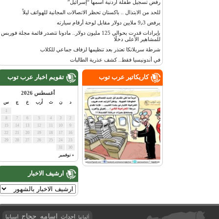
رفض تسجيل طفلة أردنية اسمها “إسرائيل”
للحد من الابتذال .. باكستان تحظر الاتصالات المجانية للهواتف ليلاً
يرفض 9٫3 ملايين دولار مقابل لوحة أرقام سيارته
بإيرادات قدرت بحوالي 125 مليون دولار.. مادونا تتصدر قائمة مجلة فوربس
للمشاهير الأعلى دخلًا
شرطة سريلانكا تعتذر بعد تنظيمها لزفاف جماعي للكلاب
في أندونيسيا فقط.. كشف عذرية الطالبات
كاريكاتير عرب توب
تقويم اخبار عرب توب
أغسطس 2026
د
ن
ث
أرب
خ
ج
س
1
8
7
6
5
4
3
2
15
14
13
12
11
10
9
22
21
20
19
18
17
16
29
28
27
26
25
24
23
31
30
« نوفمبر
ارشيف الاخبار
اسامه حجاج
احداث
اسبانيا
ألمانيا