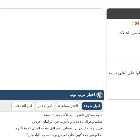
ن الحالات
ا على أعلى نسبة
اخبار عرب توب
اخبار منوعة
الاكثر مشاهدة
اخر الاخبار
اخر التعليقات
اليوم سيكون القمر البدر الأكبر منذ 68 سنة
شتائم وعراك بالأحذية والأحزمة في البرلمان الأردني
في زيارة له للبحرين.. عساف: اسرائيل منعت اغنيتي لقوة تأثيرها
أحلام تثير جدلا كبيرا على الفيس بوك بسبب “الباذنجان”