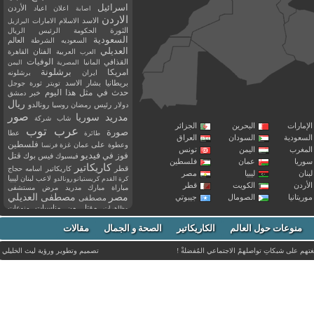
اسرائيل
اعلان
اعياد
الأردن
اصابة
الاردن
الاسد
الاسلام
الامارات
البرازيل
الثورة
الحكومة
الرئيس
الريال
السعودية
العالم
السعوديه
الشرطة
العديلي
العربية
الفنان
القاهرة
العرب
القذافي
الوفيات
المانيا
المصرية
اليمن
برشلونة
امريكا
ايران
برشلونه
بريطانيا
بشار الاسد
تويتر
ثورة
جوجل
حدث في مثل هذا اليوم
خبر
دمشق
ريال
رئيس
دولار
رمضان
روسيا
رونالدو
صور
سوريا
مدريد
شاب
شركة
إمارات
البحرين
الجزائر
عرب توب
صورة
عطا
طائرة
سعودية
السودان
العراق
فلسطين
وعطوة
على
عمان
غزة
فرنسا
مغرب
اليمن
تونس
فيديو
فوز
قتل
في
فيسبوك
فيس بوك
ريا
عمان
فلسطين
كاريكاتير
قطر
كاريكاتير اسامه حجاج
نان
ليبيا
مصر
ليبيا
لاعب
لبنان
كرة القدم
كريستيانو رونالدو
أردن
الكويت
قطر
مباراة
مبارك
مدريد
مرض
مستشفى
مصر
مصطفى العديلي
يتانيا
الصومال
جيبوتي
مصطفى
مقتل
من
مناسبات
منوعات
مظاهرات
موت
ميسي
مواليد
ميلان
نادي
نشر
وفيات
منوعات حول العالم
الكاريكاتير
وفاة
الصحة و الجمال
مقالات
يوتيوب
غتهم على شبكاتِ تواصلهمْ الاجتماعي المُفضلةْ !
تصميم وتطوير ورؤية
ليث الخليلي