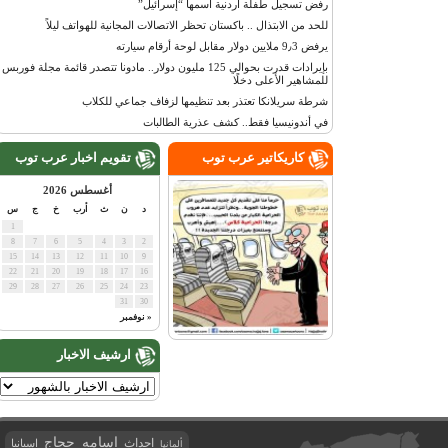
رفض تسجيل طفلة أردنية اسمها “إسرائيل”
للحد من الابتذال .. باكستان تحظر الاتصالات المجانية للهواتف ليلاً
يرفض 9٫3 ملايين دولار مقابل لوحة أرقام سيارته
بإيرادات قدرت بحوالي 125 مليون دولار.. مادونا تتصدر قائمة مجلة فوربس
للمشاهير الأعلى دخلًا
شرطة سريلانكا تعتذر بعد تنظيمها لزفاف جماعي للكلاب
في أندونيسيا فقط.. كشف عذرية الطالبات
كاريكاتير عرب توب
تقويم اخبار عرب توب
أغسطس 2026
د
ن
ث
أرب
خ
ج
س
1
8
7
6
5
4
3
2
15
14
13
12
11
10
9
22
21
20
19
18
17
16
29
28
27
26
25
24
23
31
30
« نوفمبر
ارشيف الاخبار
اسامه حجاج
احداث
اسبانيا
ألمانيا