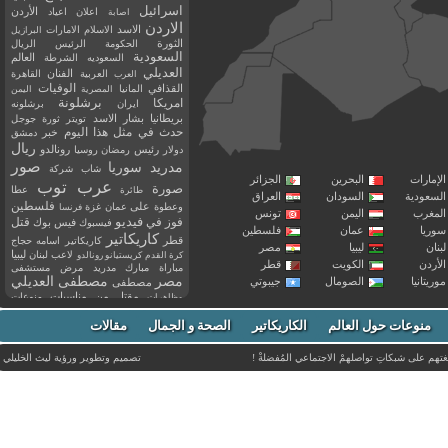
اسرائيل
اعلان
اعياد
الأردن
اصابة
الاردن
الاسد
الاسلام
الامارات
البرازيل
الثورة
الحكومة
الرئيس
الريال
السعودية
العالم
السعوديه
الشرطة
العديلي
العربية
الفنان
القاهرة
العرب
القذافي
الوفيات
المانيا
المصرية
اليمن
برشلونة
امريكا
ايران
برشلونه
بريطانيا
بشار الاسد
تويتر
ثورة
جوجل
حدث في مثل هذا اليوم
خبر
دمشق
ريال
رئيس
دولار
رمضان
روسيا
رونالدو
صور
سوريا
مدريد
شاب
شركة
إمارات
البحرين
الجزائر
عرب توب
صورة
عطا
طائرة
سعودية
السودان
العراق
فلسطين
وعطوة
على
عمان
غزة
فرنسا
مغرب
اليمن
تونس
فيديو
فوز
قتل
في
فيسبوك
فيس بوك
ريا
عمان
فلسطين
كاريكاتير
قطر
كاريكاتير اسامه حجاج
نان
ليبيا
مصر
ليبيا
لاعب
لبنان
كرة القدم
كريستيانو رونالدو
أردن
الكويت
قطر
مباراة
مبارك
مدريد
مرض
مستشفى
مصر
مصطفى العديلي
يتانيا
الصومال
جيبوتي
مصطفى
مقتل
من
مناسبات
منوعات
مظاهرات
موت
ميسي
مواليد
ميلان
نادي
نشر
وفيات
منوعات حول العالم
الكاريكاتير
وفاة
الصحة و الجمال
مقالات
يوتيوب
غتهم على شبكاتِ تواصلهمْ الاجتماعي المُفضلةْ !
تصميم وتطوير ورؤية
ليث الخليلي