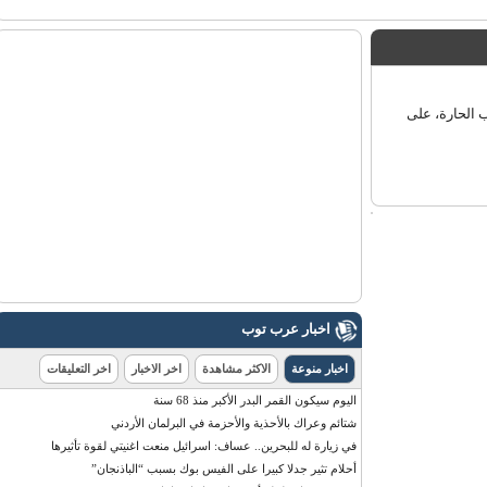
لحارة، على
اخبار عرب توب
اخبار منوعة
الاكثر مشاهدة
اخر الاخبار
اخر التعليقات
اليوم سيكون القمر البدر الأكبر منذ 68 سنة
شتائم وعراك بالأحذية والأحزمة في البرلمان الأردني
في زيارة له للبحرين.. عساف: اسرائيل منعت اغنيتي لقوة تأثيرها
أحلام تثير جدلا كبيرا على الفيس بوك بسبب “الباذنجان”