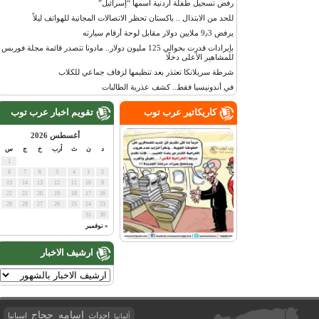
رفض تسجيل طفلة أردنية اسمها “إسرائيل”
للحد من الابتذال .. باكستان تحظر الاتصالات المجانية للهواتف ليلاً
يرفض 9٫3 ملايين دولار مقابل لوحة أرقام سيارته
بإيرادات قدرت بحوالي 125 مليون دولار.. مادونا تتصدر قائمة مجلة فوربس
للمشاهير الأعلى دخلًا
شرطة سريلانكا تعتذر بعد تنظيمها لزفاف جماعي للكلاب
في أندونيسيا فقط.. كشف عذرية الطالبات
كاريكاتير عرب توب
تقويم اخبار عرب توب
أغسطس 2026
د
ن
ث
أرب
خ
ج
س
1
8
7
6
5
4
3
2
15
14
13
12
11
10
9
22
21
20
19
18
17
16
29
28
27
26
25
24
23
31
30
« نوفمبر
ارشيف الاخبار
اسامه حجاج
احداث
اسبانيا
ألمانيا