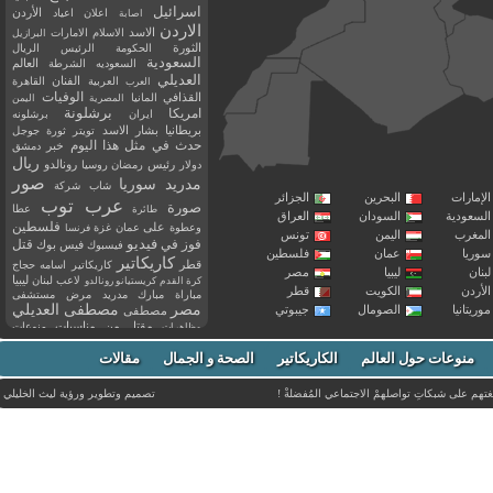
اسرائيل
اعلان
اعياد
الأردن
اصابة
الاردن
الاسد
الاسلام
الامارات
البرازيل
الثورة
الحكومة
الرئيس
الريال
السعودية
العالم
السعوديه
الشرطة
العديلي
العربية
الفنان
القاهرة
العرب
القذافي
الوفيات
المانيا
المصرية
اليمن
برشلونة
امريكا
ايران
برشلونه
بريطانيا
بشار الاسد
تويتر
ثورة
جوجل
حدث في مثل هذا اليوم
خبر
دمشق
ريال
رئيس
دولار
رمضان
روسيا
رونالدو
صور
سوريا
مدريد
شاب
شركة
إمارات
البحرين
الجزائر
عرب توب
صورة
عطا
طائرة
سعودية
السودان
العراق
فلسطين
وعطوة
على
عمان
غزة
فرنسا
مغرب
اليمن
تونس
فيديو
فوز
قتل
في
فيسبوك
فيس بوك
ريا
عمان
فلسطين
كاريكاتير
قطر
كاريكاتير اسامه حجاج
نان
ليبيا
مصر
ليبيا
لاعب
لبنان
كرة القدم
كريستيانو رونالدو
أردن
الكويت
قطر
مباراة
مبارك
مدريد
مرض
مستشفى
مصر
مصطفى العديلي
يتانيا
الصومال
جيبوتي
مصطفى
مقتل
من
مناسبات
منوعات
مظاهرات
موت
ميسي
مواليد
ميلان
نادي
نشر
وفيات
منوعات حول العالم
الكاريكاتير
وفاة
الصحة و الجمال
مقالات
يوتيوب
غتهم على شبكاتِ تواصلهمْ الاجتماعي المُفضلةْ !
تصميم وتطوير ورؤية
ليث الخليلي