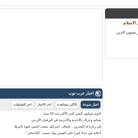
لاسلام
تون الدين
اخبار عرب توب
اخبار منوعة
الاكثر مشاهدة
اخر الاخبار
اخر التعليقات
اليوم سيكون القمر البدر الأكبر منذ 68 سنة
شتائم وعراك بالأحذية والأحزمة في البرلمان الأردني
في زيارة له للبحرين.. عساف: اسرائيل منعت اغنيتي لقوة تأثيرها
أحلام تثير جدلا كبيرا على الفيس بوك بسبب “الباذنجان”