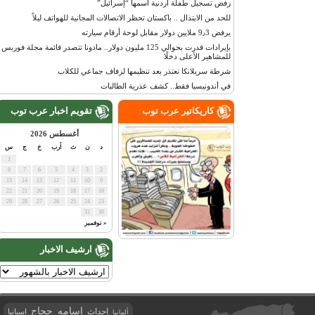
رفض تسجيل طفلة أردنية اسمها “إسرائيل”
للحد من الابتذال .. باكستان تحظر الاتصالات المجانية للهواتف ليلاً
يرفض 9٫3 ملايين دولار مقابل لوحة أرقام سيارته
بإيرادات قدرت بحوالي 125 مليون دولار.. مادونا تتصدر قائمة مجلة فوربس
للمشاهير الأعلى دخلًا
شرطة سريلانكا تعتذر بعد تنظيمها لزفاف جماعي للكلاب
في أندونيسيا فقط.. كشف عذرية الطالبات
كاريكاتير عرب توب
تقويم اخبار عرب توب
أغسطس 2026
د
ن
ث
أرب
خ
ج
س
1
8
7
6
5
4
3
2
15
14
13
12
11
10
9
22
21
20
19
18
17
16
29
28
27
26
25
24
23
31
30
« نوفمبر
ارشيف الاخبار
اسامه حجاج
احداث
اسبانيا
ألمانيا