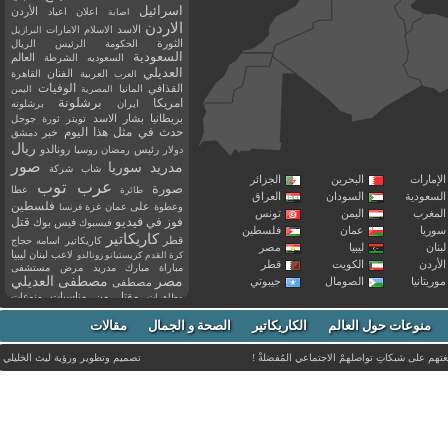
اسرائيل
اعلان
اعياد
الأردن
اصابة
الاردن
الاسد
الاسلام
الامارات
البرازيل
الثورة
الحكومة
الرئيس
الريال
السعودية
العالم
السعوديه
الشرطة
العديلي
العربية
الفنان
القاهرة
العرب
القذافي
الوفيات
المانيا
المصرية
اليمن
برشلونة
امريكا
ايران
برشلونه
بريطانيا
بشار الاسد
تويتر
ثورة
جوجل
حدث في مثل هذا اليوم
خبر
دمشق
ريال
رئيس
دولار
رمضان
روسيا
رونالدو
صور
سوريا
مدريد
شاب
شركة
إمارات
البحرين
الجزائر
عرب توب
صورة
عطا
طائرة
سعودية
السودان
العراق
فلسطين
وعطوة
على
عمان
غزة
فرنسا
مغرب
اليمن
تونس
فيديو
فوز
قتل
في
فيسبوك
فيس بوك
ريا
عمان
فلسطين
كاريكاتير
قطر
كاريكاتير اسامه حجاج
نان
ليبيا
مصر
ليبيا
لاعب
لبنان
كرة القدم
كريستيانو رونالدو
أردن
الكويت
قطر
مباراة
مبارك
مدريد
مرض
مستشفى
مصر
مصطفى العديلي
يتانيا
الصومال
جيبوتي
مصطفى
مقتل
من
مناسبات
منوعات
مظاهرات
موت
ميسي
مواليد
ميلان
نادي
نشر
وفيات
منوعات حول العالم
الكاريكاتير
وفاة
الصحة و الجمال
مقالات
يوتيوب
غتهم على شبكاتِ تواصلهمْ الاجتماعي المُفضلةْ !
تصميم وتطوير ورؤية
ليث الخليلي