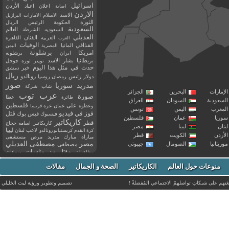
اسرائيل
اعلان
اعياد
الأردن
اصابة
الاردن
الاسد
الاسلام
الامارات
البرازيل
الثورة
الحكومة
الرئيس
الريال
السعودية
العالم
السعوديه
الشرطة
العديلي
العربية
الفنان
القاهرة
العرب
القذافي
الوفيات
المانيا
المصرية
اليمن
برشلونة
امريكا
ايران
برشلونه
بريطانيا
بشار الاسد
تويتر
ثورة
جوجل
حدث في مثل هذا اليوم
خبر
دمشق
ريال
رئيس
دولار
رمضان
روسيا
رونالدو
صور
سوريا
مدريد
شاب
شركة
إمارات
البحرين
الجزائر
عرب توب
صورة
عطا
طائرة
سعودية
السودان
العراق
فلسطين
وعطوة
على
عمان
غزة
فرنسا
مغرب
اليمن
تونس
فيديو
فوز
قتل
في
فيسبوك
فيس بوك
ريا
عمان
فلسطين
كاريكاتير
قطر
كاريكاتير اسامه حجاج
نان
ليبيا
مصر
ليبيا
لاعب
لبنان
كرة القدم
كريستيانو رونالدو
أردن
الكويت
قطر
مباراة
مبارك
مدريد
مرض
مستشفى
مصر
مصطفى العديلي
يتانيا
الصومال
جيبوتي
مصطفى
مقتل
من
مناسبات
منوعات
مظاهرات
موت
ميسي
مواليد
ميلان
نادي
نشر
وفيات
منوعات حول العالم
الكاريكاتير
وفاة
الصحة و الجمال
مقالات
يوتيوب
غتهم على شبكاتِ تواصلهمْ الاجتماعي المُفضلةْ !
تصميم وتطوير ورؤية
ليث الخليلي