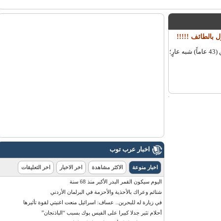
الطائف !!!!!
قبضت هيئة الأمر بالمعروف والنهي عن المنكر بمحافظة الطائف على مواطن (43 عاماً) شبه عارٍ؛
اخبار عرب توب
اخبار منوعة
الاكثر مشاهدة
اخر الاخبار
اخر التعليقات
اليوم سيكون القمر البدر الأكبر منذ 68 سنة
شتائم وعراك بالأحذية والأحزمة في البرلمان الأردني
في زيارة له للبحرين.. عساف: اسرائيل منعت اغنيتي لقوة تأثيرها
أحلام تثير جدلا كبيرا على الفيس بوك بسبب “الباذنجان”