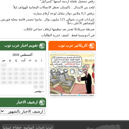
رفض تسجيل طفلة أردنية اسمها “إسرائيل”
للحد من الابتذال .. باكستان تحظر الاتصالات المجانية للهواتف ليلاً
يرفض 9٫3 ملايين دولار مقابل لوحة أرقام سيارته
بإيرادات قدرت بحوالي 125 مليون دولار.. مادونا تتصدر قائمة مجلة فوربس
للمشاهير الأعلى دخلًا
شرطة سريلانكا تعتذر بعد تنظيمها لزفاف جماعي للكلاب
في أندونيسيا فقط.. كشف عذرية الطالبات
كاريكاتير عرب توب
تقويم اخبار عرب توب
أغسطس 2026
د
ن
ث
أرب
خ
ج
س
1
8
7
6
5
4
3
2
15
14
13
12
11
10
9
22
21
20
19
18
17
16
29
28
27
26
25
24
23
31
30
« نوفمبر
ارشيف الاخبار
اسامه حجاج
احداث
اسبانيا
ألمانيا