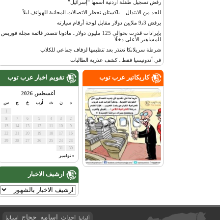
رفض تسجيل طفلة أردنية اسمها “إسرائيل”
للحد من الابتذال .. باكستان تحظر الاتصالات المجانية للهواتف ليلاً
يرفض 9٫3 ملايين دولار مقابل لوحة أرقام سيارته
بإيرادات قدرت بحوالي 125 مليون دولار.. مادونا تتصدر قائمة مجلة فوربس
للمشاهير الأعلى دخلًا
شرطة سريلانكا تعتذر بعد تنظيمها لزفاف جماعي للكلاب
في أندونيسيا فقط.. كشف عذرية الطالبات
كاريكاتير عرب توب
تقويم اخبار عرب توب
أغسطس 2026
د
ن
ث
أرب
خ
ج
س
1
8
7
6
5
4
3
2
15
14
13
12
11
10
9
22
21
20
19
18
17
16
29
28
27
26
25
24
23
31
30
« نوفمبر
ارشيف الاخبار
اسامه حجاج
احداث
اسبانيا
ألمانيا