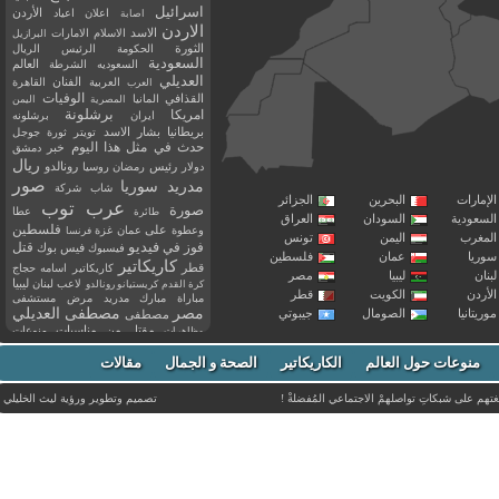
اسرائيل
اعلان
اعياد
الأردن
اصابة
الاردن
الاسد
الاسلام
الامارات
البرازيل
الثورة
الحكومة
الرئيس
الريال
السعودية
العالم
السعوديه
الشرطة
العديلي
العربية
الفنان
القاهرة
العرب
القذافي
الوفيات
المانيا
المصرية
اليمن
برشلونة
امريكا
ايران
برشلونه
بريطانيا
بشار الاسد
تويتر
ثورة
جوجل
حدث في مثل هذا اليوم
خبر
دمشق
ريال
رئيس
دولار
رمضان
روسيا
رونالدو
صور
سوريا
مدريد
شاب
شركة
إمارات
البحرين
الجزائر
عرب توب
صورة
عطا
طائرة
سعودية
السودان
العراق
فلسطين
وعطوة
على
عمان
غزة
فرنسا
مغرب
اليمن
تونس
فيديو
فوز
قتل
في
فيسبوك
فيس بوك
ريا
عمان
فلسطين
كاريكاتير
قطر
كاريكاتير اسامه حجاج
نان
ليبيا
مصر
ليبيا
لاعب
لبنان
كرة القدم
كريستيانو رونالدو
أردن
الكويت
قطر
مباراة
مبارك
مدريد
مرض
مستشفى
مصر
مصطفى العديلي
يتانيا
الصومال
جيبوتي
مصطفى
مقتل
من
مناسبات
منوعات
مظاهرات
موت
ميسي
مواليد
ميلان
نادي
نشر
وفيات
منوعات حول العالم
الكاريكاتير
وفاة
الصحة و الجمال
مقالات
يوتيوب
غتهم على شبكاتِ تواصلهمْ الاجتماعي المُفضلةْ !
تصميم وتطوير ورؤية
ليث الخليلي