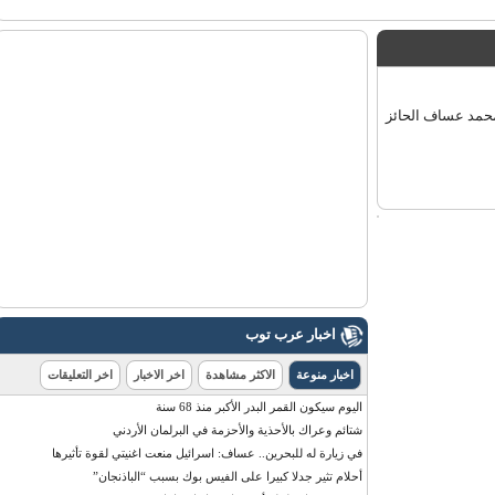
يني محمد عساف الحائز
اخبار عرب توب
اخبار منوعة
الاكثر مشاهدة
اخر الاخبار
اخر التعليقات
اليوم سيكون القمر البدر الأكبر منذ 68 سنة
شتائم وعراك بالأحذية والأحزمة في البرلمان الأردني
في زيارة له للبحرين.. عساف: اسرائيل منعت اغنيتي لقوة تأثيرها
أحلام تثير جدلا كبيرا على الفيس بوك بسبب “الباذنجان”