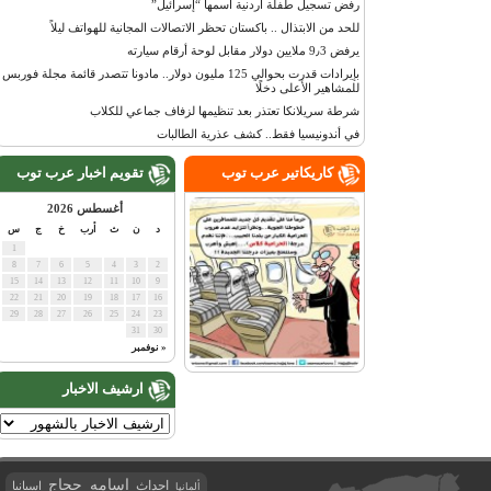
رفض تسجيل طفلة أردنية اسمها “إسرائيل”
للحد من الابتذال .. باكستان تحظر الاتصالات المجانية للهواتف ليلاً
يرفض 9٫3 ملايين دولار مقابل لوحة أرقام سيارته
بإيرادات قدرت بحوالي 125 مليون دولار.. مادونا تتصدر قائمة مجلة فوربس
للمشاهير الأعلى دخلًا
شرطة سريلانكا تعتذر بعد تنظيمها لزفاف جماعي للكلاب
في أندونيسيا فقط.. كشف عذرية الطالبات
كاريكاتير عرب توب
تقويم اخبار عرب توب
أغسطس 2026
د
ن
ث
أرب
خ
ج
س
1
8
7
6
5
4
3
2
15
14
13
12
11
10
9
22
21
20
19
18
17
16
29
28
27
26
25
24
23
31
30
« نوفمبر
ارشيف الاخبار
اسامه حجاج
احداث
اسبانيا
ألمانيا