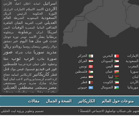
اسرائيل
اعلان
اعياد
الأردن
اصابة
الاردن
الاسد
الاسلام
الامارات
البرازيل
الثورة
الحكومة
الرئيس
الريال
السعودية
العالم
السعوديه
الشرطة
العديلي
العربية
الفنان
القاهرة
العرب
القذافي
الوفيات
المانيا
المصرية
اليمن
برشلونة
امريكا
ايران
برشلونه
بريطانيا
بشار الاسد
تويتر
ثورة
جوجل
حدث في مثل هذا اليوم
خبر
دمشق
ريال
رئيس
دولار
رمضان
روسيا
رونالدو
صور
سوريا
مدريد
شاب
شركة
إمارات
البحرين
الجزائر
عرب توب
صورة
عطا
طائرة
سعودية
السودان
العراق
فلسطين
وعطوة
على
عمان
غزة
فرنسا
مغرب
اليمن
تونس
فيديو
فوز
قتل
في
فيسبوك
فيس بوك
ريا
عمان
فلسطين
كاريكاتير
قطر
كاريكاتير اسامه حجاج
نان
ليبيا
مصر
ليبيا
لاعب
لبنان
كرة القدم
كريستيانو رونالدو
أردن
الكويت
قطر
مباراة
مبارك
مدريد
مرض
مستشفى
مصر
مصطفى العديلي
يتانيا
الصومال
جيبوتي
مصطفى
مقتل
من
مناسبات
منوعات
مظاهرات
موت
ميسي
مواليد
ميلان
نادي
نشر
وفيات
منوعات حول العالم
الكاريكاتير
وفاة
الصحة و الجمال
مقالات
يوتيوب
غتهم على شبكاتِ تواصلهمْ الاجتماعي المُفضلةْ !
تصميم وتطوير ورؤية
ليث الخليلي