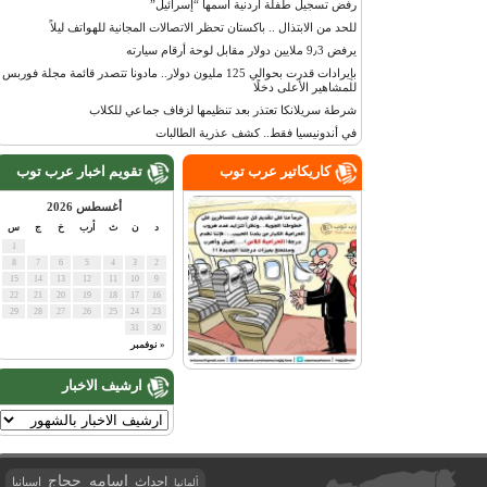
رفض تسجيل طفلة أردنية اسمها “إسرائيل”
للحد من الابتذال .. باكستان تحظر الاتصالات المجانية للهواتف ليلاً
يرفض 9٫3 ملايين دولار مقابل لوحة أرقام سيارته
بإيرادات قدرت بحوالي 125 مليون دولار.. مادونا تتصدر قائمة مجلة فوربس
للمشاهير الأعلى دخلًا
شرطة سريلانكا تعتذر بعد تنظيمها لزفاف جماعي للكلاب
في أندونيسيا فقط.. كشف عذرية الطالبات
كاريكاتير عرب توب
تقويم اخبار عرب توب
أغسطس 2026
د
ن
ث
أرب
خ
ج
س
1
8
7
6
5
4
3
2
15
14
13
12
11
10
9
22
21
20
19
18
17
16
29
28
27
26
25
24
23
31
30
« نوفمبر
ارشيف الاخبار
اسامه حجاج
احداث
اسبانيا
ألمانيا