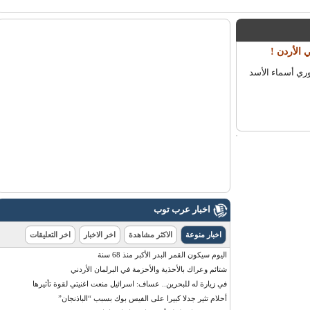
لأردن !
ي أسماء الأسد
اخبار عرب توب
اخبار منوعة
الاكثر مشاهدة
اخر الاخبار
اخر التعليقات
اليوم سيكون القمر البدر الأكبر منذ 68 سنة
شتائم وعراك بالأحذية والأحزمة في البرلمان الأردني
في زيارة له للبحرين.. عساف: اسرائيل منعت اغنيتي لقوة تأثيرها
أحلام تثير جدلا كبيرا على الفيس بوك بسبب “الباذنجان”