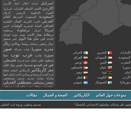
اسرائيل
اعلان
اعياد
الأردن
اصابة
الاردن
الاسد
الاسلام
الامارات
البرازيل
الثورة
الحكومة
الرئيس
الريال
السعودية
العالم
السعوديه
الشرطة
العديلي
العربية
الفنان
القاهرة
العرب
القذافي
الوفيات
المانيا
المصرية
اليمن
برشلونة
امريكا
ايران
برشلونه
بريطانيا
بشار الاسد
تويتر
ثورة
جوجل
حدث في مثل هذا اليوم
خبر
دمشق
ريال
رئيس
دولار
رمضان
روسيا
رونالدو
صور
سوريا
مدريد
شاب
شركة
إمارات
البحرين
الجزائر
عرب توب
صورة
عطا
طائرة
سعودية
السودان
العراق
فلسطين
وعطوة
على
عمان
غزة
فرنسا
مغرب
اليمن
تونس
فيديو
فوز
قتل
في
فيسبوك
فيس بوك
ريا
عمان
فلسطين
كاريكاتير
قطر
كاريكاتير اسامه حجاج
نان
ليبيا
مصر
ليبيا
لاعب
لبنان
كرة القدم
كريستيانو رونالدو
أردن
الكويت
قطر
مباراة
مبارك
مدريد
مرض
مستشفى
مصر
مصطفى العديلي
يتانيا
الصومال
جيبوتي
مصطفى
مقتل
من
مناسبات
منوعات
مظاهرات
موت
ميسي
مواليد
ميلان
نادي
نشر
وفيات
منوعات حول العالم
الكاريكاتير
وفاة
الصحة و الجمال
مقالات
يوتيوب
غتهم على شبكاتِ تواصلهمْ الاجتماعي المُفضلةْ !
تصميم وتطوير ورؤية
ليث الخليلي