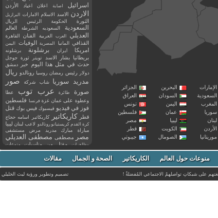
اسرائيل
اعلان
اعياد
الأردن
اصابة
الاردن
الاسد
الاسلام
الامارات
البرازيل
الثورة
الحكومة
الرئيس
الريال
السعودية
العالم
السعوديه
الشرطة
العديلي
العربية
الفنان
القاهرة
العرب
القذافي
الوفيات
المانيا
المصرية
اليمن
برشلونة
امريكا
ايران
برشلونه
بريطانيا
بشار الاسد
تويتر
ثورة
جوجل
حدث في مثل هذا اليوم
خبر
دمشق
ريال
رئيس
دولار
رمضان
روسيا
رونالدو
صور
سوريا
مدريد
شاب
شركة
إمارات
البحرين
الجزائر
عرب توب
صورة
عطا
طائرة
سعودية
السودان
العراق
فلسطين
وعطوة
على
عمان
غزة
فرنسا
مغرب
اليمن
تونس
فيديو
فوز
قتل
في
فيسبوك
فيس بوك
ريا
عمان
فلسطين
كاريكاتير
قطر
كاريكاتير اسامه حجاج
نان
ليبيا
مصر
ليبيا
لاعب
لبنان
كرة القدم
كريستيانو رونالدو
أردن
الكويت
قطر
مباراة
مبارك
مدريد
مرض
مستشفى
مصر
مصطفى العديلي
يتانيا
الصومال
جيبوتي
مصطفى
مقتل
من
مناسبات
منوعات
مظاهرات
موت
ميسي
مواليد
ميلان
نادي
نشر
وفيات
منوعات حول العالم
الكاريكاتير
وفاة
الصحة و الجمال
مقالات
يوتيوب
غتهم على شبكاتِ تواصلهمْ الاجتماعي المُفضلةْ !
تصميم وتطوير ورؤية
ليث الخليلي