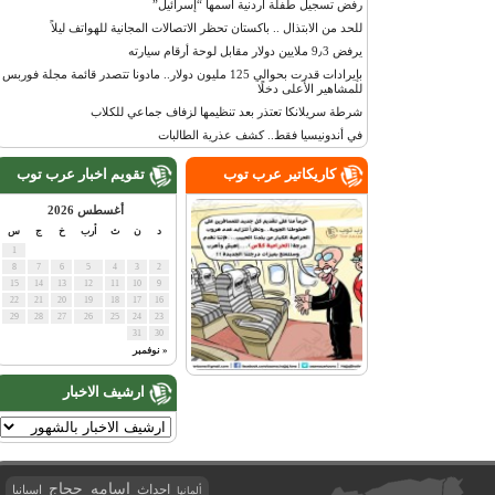
رفض تسجيل طفلة أردنية اسمها “إسرائيل”
للحد من الابتذال .. باكستان تحظر الاتصالات المجانية للهواتف ليلاً
يرفض 9٫3 ملايين دولار مقابل لوحة أرقام سيارته
بإيرادات قدرت بحوالي 125 مليون دولار.. مادونا تتصدر قائمة مجلة فوربس
للمشاهير الأعلى دخلًا
شرطة سريلانكا تعتذر بعد تنظيمها لزفاف جماعي للكلاب
في أندونيسيا فقط.. كشف عذرية الطالبات
كاريكاتير عرب توب
تقويم اخبار عرب توب
أغسطس 2026
د
ن
ث
أرب
خ
ج
س
1
8
7
6
5
4
3
2
15
14
13
12
11
10
9
22
21
20
19
18
17
16
29
28
27
26
25
24
23
31
30
« نوفمبر
ارشيف الاخبار
اسامه حجاج
احداث
اسبانيا
ألمانيا