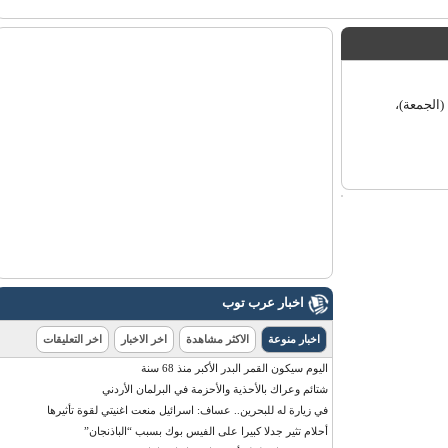
الجمعة)،
اخبار عرب توب
اخبار منوعة
الاكثر مشاهدة
اخر الاخبار
اخر التعليقات
اليوم سيكون القمر البدر الأكبر منذ 68 سنة
شتائم وعراك بالأحذية والأحزمة في البرلمان الأردني
في زيارة له للبحرين.. عساف: اسرائيل منعت اغنيتي لقوة تأثيرها
أحلام تثير جدلا كبيرا على الفيس بوك بسبب “الباذنجان”