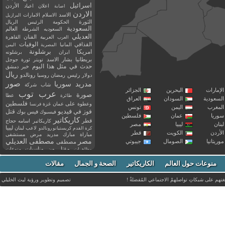
اسرائيل
اعلان
اعياد
الأردن
اصابة
الاردن
الاسد
الاسلام
الامارات
البرازيل
الثورة
الحكومة
الرئيس
الريال
السعودية
العالم
السعوديه
الشرطة
العديلي
العربية
الفنان
القاهرة
العرب
القذافي
الوفيات
المانيا
المصرية
اليمن
برشلونة
امريكا
ايران
برشلونه
بريطانيا
بشار الاسد
تويتر
ثورة
جوجل
حدث في مثل هذا اليوم
خبر
دمشق
ريال
رئيس
دولار
رمضان
روسيا
رونالدو
صور
سوريا
مدريد
شاب
شركة
إمارات
البحرين
الجزائر
عرب توب
صورة
عطا
طائرة
سعودية
السودان
العراق
فلسطين
وعطوة
على
عمان
غزة
فرنسا
مغرب
اليمن
تونس
فيديو
فوز
قتل
في
فيسبوك
فيس بوك
ريا
عمان
فلسطين
كاريكاتير
قطر
كاريكاتير اسامه حجاج
نان
ليبيا
مصر
ليبيا
لاعب
لبنان
كرة القدم
كريستيانو رونالدو
أردن
الكويت
قطر
مباراة
مبارك
مدريد
مرض
مستشفى
مصر
مصطفى العديلي
يتانيا
الصومال
جيبوتي
مصطفى
مقتل
من
مناسبات
منوعات
مظاهرات
موت
ميسي
مواليد
ميلان
نادي
نشر
وفيات
منوعات حول العالم
الكاريكاتير
وفاة
الصحة و الجمال
مقالات
يوتيوب
غتهم على شبكاتِ تواصلهمْ الاجتماعي المُفضلةْ !
تصميم وتطوير ورؤية
ليث الخليلي