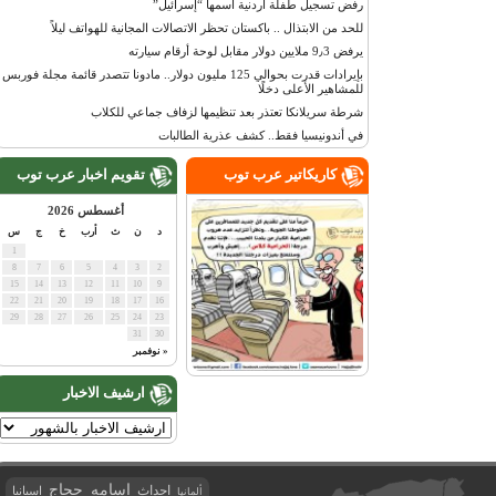
رفض تسجيل طفلة أردنية اسمها “إسرائيل”
للحد من الابتذال .. باكستان تحظر الاتصالات المجانية للهواتف ليلاً
يرفض 9٫3 ملايين دولار مقابل لوحة أرقام سيارته
بإيرادات قدرت بحوالي 125 مليون دولار.. مادونا تتصدر قائمة مجلة فوربس
للمشاهير الأعلى دخلًا
شرطة سريلانكا تعتذر بعد تنظيمها لزفاف جماعي للكلاب
في أندونيسيا فقط.. كشف عذرية الطالبات
كاريكاتير عرب توب
تقويم اخبار عرب توب
أغسطس 2026
د
ن
ث
أرب
خ
ج
س
1
8
7
6
5
4
3
2
15
14
13
12
11
10
9
22
21
20
19
18
17
16
29
28
27
26
25
24
23
31
30
« نوفمبر
ارشيف الاخبار
اسامه حجاج
احداث
اسبانيا
ألمانيا