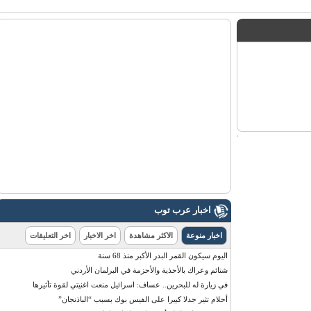
اخبار عرب توب
اخبار منوعة
الاكثر مشاهدة
اخر الاخبار
اخر التعليقات
اليوم سيكون القمر البدر الأكبر منذ 68 سنة
شتائم وعراك بالأحذية والأحزمة في البرلمان الأردني
في زيارة له للبحرين.. عساف: اسرائيل منعت اغنيتي لقوة تأثيرها
أحلام تثير جدلا كبيرا على الفيس بوك بسبب “الباذنجان”