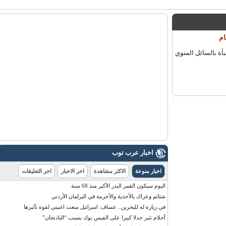
معبأة بالسائل المنوي
اخبار عرب توب
اخبار منوعة
الاكثر مشاهدة
اخر الاخبار
اخر التعليقات
اليوم سيكون القمر البدر الأكبر منذ 68 سنة
شتائم وعراك بالأحذية والأحزمة في البرلمان الأردني
في زيارة له للبحرين.. عساف: اسرائيل منعت اغنيتي لقوة تأثيرها
أحلام تثير جدلا كبيرا على الفيس بوك بسبب “الباذنجان”