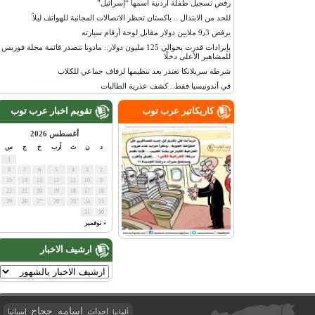
رفض تسجيل طفلة أردنية اسمها “إسرائيل”
للحد من الابتذال .. باكستان تحظر الاتصالات المجانية للهواتف ليلاً
يرفض 9٫3 ملايين دولار مقابل لوحة أرقام سيارته
بإيرادات قدرت بحوالي 125 مليون دولار.. مادونا تتصدر قائمة مجلة فوربس
للمشاهير الأعلى دخلًا
شرطة سريلانكا تعتذر بعد تنظيمها لزفاف جماعي للكلاب
في أندونيسيا فقط.. كشف عذرية الطالبات
كاريكاتير عرب توب
تقويم اخبار عرب توب
أغسطس 2026
د
ن
ث
أرب
خ
ج
س
1
8
7
6
5
4
3
2
15
14
13
12
11
10
9
22
21
20
19
18
17
16
29
28
27
26
25
24
23
31
30
« نوفمبر
ارشيف الاخبار
اسامه حجاج
احداث
اسبانيا
ألمانيا