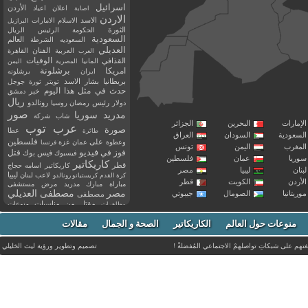
اسرائيل
اعلان
اعياد
الأردن
اصابة
الاردن
الاسد
الاسلام
الامارات
البرازيل
الثورة
الحكومة
الرئيس
الريال
السعودية
العالم
السعوديه
الشرطة
العديلي
العربية
الفنان
القاهرة
العرب
القذافي
الوفيات
المانيا
المصرية
اليمن
برشلونة
امريكا
ايران
برشلونه
بريطانيا
بشار الاسد
تويتر
ثورة
جوجل
حدث في مثل هذا اليوم
خبر
دمشق
ريال
رئيس
دولار
رمضان
روسيا
رونالدو
صور
سوريا
مدريد
شاب
شركة
إمارات
البحرين
الجزائر
عرب توب
صورة
عطا
طائرة
سعودية
السودان
العراق
فلسطين
وعطوة
على
عمان
غزة
فرنسا
مغرب
اليمن
تونس
فيديو
فوز
قتل
في
فيسبوك
فيس بوك
ريا
عمان
فلسطين
كاريكاتير
قطر
كاريكاتير اسامه حجاج
نان
ليبيا
مصر
ليبيا
لاعب
لبنان
كرة القدم
كريستيانو رونالدو
أردن
الكويت
قطر
مباراة
مبارك
مدريد
مرض
مستشفى
مصر
مصطفى العديلي
يتانيا
الصومال
جيبوتي
مصطفى
مقتل
من
مناسبات
منوعات
مظاهرات
موت
ميسي
مواليد
ميلان
نادي
نشر
وفيات
منوعات حول العالم
الكاريكاتير
وفاة
الصحة و الجمال
مقالات
يوتيوب
غتهم على شبكاتِ تواصلهمْ الاجتماعي المُفضلةْ !
تصميم وتطوير ورؤية
ليث الخليلي