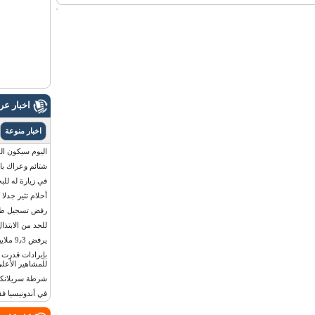
اخبار ع
اخبار منوعة
اليوم سيكون القمر 
شتائم وعراك بال
في زيارة له للب
أحلام تثير جدلا
رفض تسجيل طفلة
للحد من الابتذال
يرفض 9٫3 ملايين دولار مقابل لوحة أرقام سيارته
للمشاهير الأعلى
شرطة سريلانكا 
في أندونيسيا ف