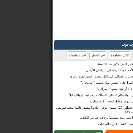
رب توب
الاكثر مشاهدة
اخر الاخبار
اخر التعليقات
البدر الأكبر منذ 68 سنة
أحذية والأحزمة في البرلمان الأردني
حرين.. عساف: اسرائيل منعت اغنيتي لقوة تأثيرها
 كبيرا على الفيس بوك بسبب “الباذنجان”
 أردنية اسمها “إسرائيل”
 .. باكستان تحظر الاتصالات المجانية للهواتف ليلاً
بإيرادات قدرت بحوالي 125 مليون دولار.. مادونا تتصدر قائمة مجلة فوربس
 دخلًا
تعتذر بعد تنظيمها لزفاف جماعي للكلاب
قط.. كشف عذرية الطالبات