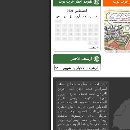
ر عرب توب
تقويم اخبار عرب توب
أغسطس 2026
د
ن
ث
أرب
خ
ج
س
1
8
7
6
5
4
3
2
15
14
13
12
11
10
9
22
21
20
19
18
17
16
29
28
27
26
25
24
23
31
30
« نوفمبر
ارشيف الاخبار
اسامه حجاج
احداث
اسبانيا
ألمانيا
اسرائيل
اعلان
اعياد
الأردن
اصابة
الاردن
الاسد
الاسلام
الامارات
البرازيل
الثورة
الحكومة
الرئيس
الريال
السعودية
العالم
السعوديه
الشرطة
العديلي
العربية
الفنان
القاهرة
العرب
القذافي
الوفيات
المانيا
المصرية
اليمن
برشلونة
امريكا
ايران
برشلونه
بريطانيا
بشار الاسد
تويتر
ثورة
جوجل
حدث في مثل هذا اليوم
خبر
دمشق
ريال
رئيس
دولار
رمضان
روسيا
رونالدو