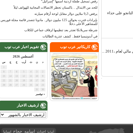
رفض تسجيل طفلة أردنية اسمها “إسرائيل”
للحد من الابتذال .. باكستان تحظر الاتصالات المجانية للهواتف ليلاً
نجو على حذاء
يرفض 9٫3 ملايين دولار مقابل لوحة أرقام سيارته
بإيرادات قدرت بحوالي 125 مليون دولار.. مادونا تتصدر قائمة مجلة فوربس
للمشاهير الأعلى دخلًا
شرطة سريلانكا تعتذر بعد تنظيمها لزفاف جماعي للكلاب
في أندونيسيا فقط.. كشف عذرية الطالبات
كاريكاتير عرب توب
تقويم اخبار عرب توب
 ،2011 ...
أغسطس 2026
د
ن
ث
أرب
خ
ج
س
1
8
7
6
5
4
3
2
15
14
13
12
11
10
9
22
21
20
19
18
17
16
29
28
27
26
25
24
23
31
30
« نوفمبر
ارشيف الاخبار
اسامه حجاج
احداث
اسبانيا
ألمانيا