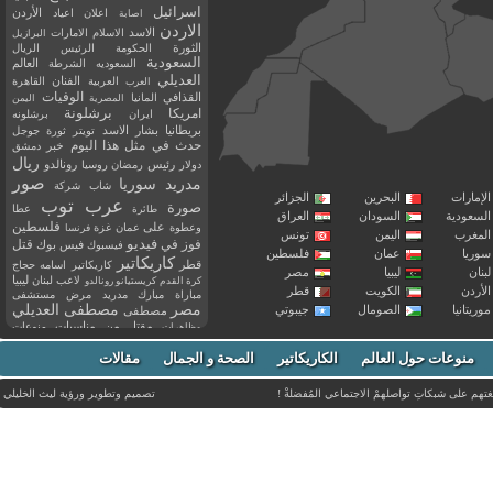
اسرائيل
اعلان
اعياد
الأردن
اصابة
الاردن
الاسد
الاسلام
الامارات
البرازيل
الثورة
الحكومة
الرئيس
الريال
السعودية
العالم
السعوديه
الشرطة
العديلي
العربية
الفنان
القاهرة
العرب
القذافي
الوفيات
المانيا
المصرية
اليمن
برشلونة
امريكا
ايران
برشلونه
بريطانيا
بشار الاسد
تويتر
ثورة
جوجل
حدث في مثل هذا اليوم
خبر
دمشق
ريال
رئيس
دولار
رمضان
روسيا
رونالدو
صور
سوريا
مدريد
شاب
شركة
إمارات
البحرين
الجزائر
عرب توب
صورة
عطا
طائرة
سعودية
السودان
العراق
فلسطين
وعطوة
على
عمان
غزة
فرنسا
مغرب
اليمن
تونس
فيديو
فوز
قتل
في
فيسبوك
فيس بوك
ريا
عمان
فلسطين
كاريكاتير
قطر
كاريكاتير اسامه حجاج
نان
ليبيا
مصر
ليبيا
لاعب
لبنان
كرة القدم
كريستيانو رونالدو
أردن
الكويت
قطر
مباراة
مبارك
مدريد
مرض
مستشفى
مصر
مصطفى العديلي
يتانيا
الصومال
جيبوتي
مصطفى
مقتل
من
مناسبات
منوعات
مظاهرات
موت
ميسي
مواليد
ميلان
نادي
نشر
وفيات
منوعات حول العالم
الكاريكاتير
وفاة
الصحة و الجمال
مقالات
يوتيوب
غتهم على شبكاتِ تواصلهمْ الاجتماعي المُفضلةْ !
تصميم وتطوير ورؤية
ليث الخليلي