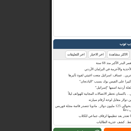
رب توب
الاكثر مشاهدة
اخر الاخبار
اخر التعليقات
البدر الأكبر منذ 68 سنة
أحذية والأحزمة في البرلمان الأردني
حرين.. عساف: اسرائيل منعت اغنيتي لقوة تأثيرها
 كبيرا على الفيس بوك بسبب “الباذنجان”
 أردنية اسمها “إسرائيل”
 .. باكستان تحظر الاتصالات المجانية للهواتف ليلاً
بإيرادات قدرت بحوالي 125 مليون دولار.. مادونا تتصدر قائمة مجلة فوربس
 دخلًا
تعتذر بعد تنظيمها لزفاف جماعي للكلاب
قط.. كشف عذرية الطالبات