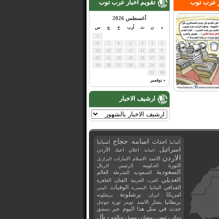
ر عرب توب
تقويم اخبار عرب توب
أغسطس 2026
د
ن
ث
أرب
خ
ج
س
1
8
7
6
5
4
3
2
15
14
13
12
11
10
9
22
21
20
19
18
17
16
29
28
27
26
25
24
23
31
30
« نوفمبر
ارشيف الاخبار
اسامه حجاج
احداث
اسبانيا
ألمانيا
اسرائيل
اعلان
اعياد
الأردن
اصابة
الاردن
الاسد
الاسلام
الامارات
البرازيل
الثورة
الحكومة
الرئيس
الريال
السعودية
العالم
السعوديه
الشرطة
العديلي
العربية
الفنان
القاهرة
العرب
القذافي
الوفيات
المانيا
المصرية
اليمن
برشلونة
امريكا
ايران
برشلونه
بريطانيا
بشار الاسد
تويتر
ثورة
جوجل
حدث في مثل هذا اليوم
خبر
دمشق
ريال
رئيس
دولار
رمضان
روسيا
رونالدو