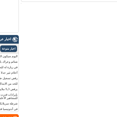
اخبار ع
اخبار منوعة
اليوم سيكون القمر 
شتائم وعراك بال
في زيارة له للب
أحلام تثير جدلا
رفض تسجيل طفلة
للحد من الابتذال
يرفض 9٫3 ملايين دولار مقابل لوحة أرقام سيارته
للمشاهير الأعلى
شرطة سريلانكا 
في أندونيسيا ف