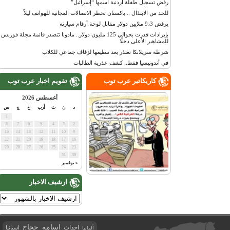
رفض تسجيل طفلة أردنية اسمها “إسرائيل”
للحد من الابتذال .. باكستان تحظر الاتصالات المجانية للهواتف ليلاً
يرفض 9٫3 ملايين دولار مقابل لوحة أرقام سيارته
بإيرادات قدرت بحوالي 125 مليون دولار.. مادونا تتصدر قائمة مجلة فوربس
للمشاهير الأعلى دخلًا
شرطة سريلانكا تعتذر بعد تنظيمها لزفاف جماعي للكلاب
في أندونيسيا فقط.. كشف عذرية الطالبات
كاريكاتير عرب توب
تقويم اخبار عرب توب
أغسطس 2026
د
ن
ث
أرب
خ
ج
س
1
8
7
6
5
4
3
2
15
14
13
12
11
10
9
22
21
20
19
18
17
16
29
28
27
26
25
24
23
31
30
« نوفمبر
ارشيف الاخبار
اسامه حجاج
احداث
اسبانيا
ألمانيا