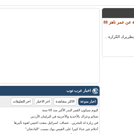
وفاة البابا شنودة بابا الاسكندرية في مصر و بطريرك الكرازة المرقسية عن عمر ناهز 88
يرك الكرازة ...
اخبار عرب توب
اخبار منوعة
الاكثر مشاهدة
اخر الاخبار
اخر التعليقات
اليوم سيكون القمر البدر الأكبر منذ 68 سنة
شتائم وعراك بالأحذية والأحزمة في البرلمان الأردني
في زيارة له للبحرين.. عساف: اسرائيل منعت اغنيتي لقوة تأثيرها
أحلام تثير جدلا كبيرا على الفيس بوك بسبب “الباذنجان”