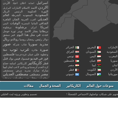
اسرائيل
اعلان
اعياد
الأردن
اصابة
الاردن
الاسد
الاسلام
الامارات
البرازيل
الثورة
الحكومة
الرئيس
الريال
السعودية
العالم
السعوديه
الشرطة
العديلي
العربية
الفنان
القاهرة
العرب
القذافي
الوفيات
المانيا
المصرية
اليمن
برشلونة
امريكا
ايران
برشلونه
بريطانيا
بشار الاسد
تويتر
ثورة
جوجل
حدث في مثل هذا اليوم
خبر
دمشق
ريال
رئيس
دولار
رمضان
روسيا
رونالدو
صور
سوريا
مدريد
شاب
شركة
إمارات
البحرين
الجزائر
عرب توب
صورة
عطا
طائرة
سعودية
السودان
العراق
فلسطين
وعطوة
على
عمان
غزة
فرنسا
مغرب
اليمن
تونس
فيديو
فوز
قتل
في
فيسبوك
فيس بوك
ريا
عمان
فلسطين
كاريكاتير
قطر
كاريكاتير اسامه حجاج
نان
ليبيا
مصر
ليبيا
لاعب
لبنان
كرة القدم
كريستيانو رونالدو
أردن
الكويت
قطر
مباراة
مبارك
مدريد
مرض
مستشفى
مصر
مصطفى العديلي
يتانيا
الصومال
جيبوتي
مصطفى
مقتل
من
مناسبات
منوعات
مظاهرات
موت
ميسي
مواليد
ميلان
نادي
نشر
وفيات
منوعات حول العالم
الكاريكاتير
وفاة
الصحة و الجمال
مقالات
يوتيوب
غتهم على شبكاتِ تواصلهمْ الاجتماعي المُفضلةْ !
تصميم وتطوير ورؤية
ليث الخليلي