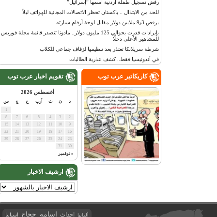
رفض تسجيل طفلة أردنية اسمها “إسرائيل”
للحد من الابتذال .. باكستان تحظر الاتصالات المجانية للهواتف ليلاً
يرفض 9٫3 ملايين دولار مقابل لوحة أرقام سيارته
بإيرادات قدرت بحوالي 125 مليون دولار.. مادونا تتصدر قائمة مجلة فوربس
للمشاهير الأعلى دخلًا
شرطة سريلانكا تعتذر بعد تنظيمها لزفاف جماعي للكلاب
في أندونيسيا فقط.. كشف عذرية الطالبات
كاريكاتير عرب توب
تقويم اخبار عرب توب
أغسطس 2026
د
ن
ث
أرب
خ
ج
س
1
8
7
6
5
4
3
2
15
14
13
12
11
10
9
22
21
20
19
18
17
16
29
28
27
26
25
24
23
31
30
« نوفمبر
ارشيف الاخبار
اسامه حجاج
احداث
اسبانيا
ألمانيا