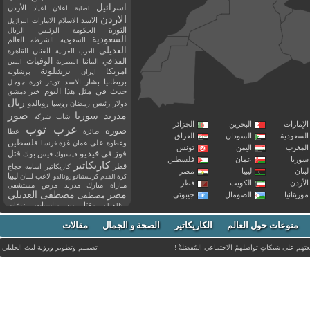
اسرائيل
اعلان
اعياد
الأردن
اصابة
الاردن
الاسد
الاسلام
الامارات
البرازيل
الثورة
الحكومة
الرئيس
الريال
السعودية
العالم
السعوديه
الشرطة
العديلي
العربية
الفنان
القاهرة
العرب
القذافي
الوفيات
المانيا
المصرية
اليمن
برشلونة
امريكا
ايران
برشلونه
بريطانيا
بشار الاسد
تويتر
ثورة
جوجل
حدث في مثل هذا اليوم
خبر
دمشق
ريال
رئيس
دولار
رمضان
روسيا
رونالدو
صور
سوريا
مدريد
شاب
شركة
إمارات
البحرين
الجزائر
عرب توب
صورة
عطا
طائرة
سعودية
السودان
العراق
فلسطين
وعطوة
على
عمان
غزة
فرنسا
مغرب
اليمن
تونس
فيديو
فوز
قتل
في
فيسبوك
فيس بوك
ريا
عمان
فلسطين
كاريكاتير
قطر
كاريكاتير اسامه حجاج
نان
ليبيا
مصر
ليبيا
لاعب
لبنان
كرة القدم
كريستيانو رونالدو
أردن
الكويت
قطر
مباراة
مبارك
مدريد
مرض
مستشفى
مصر
مصطفى العديلي
يتانيا
الصومال
جيبوتي
مصطفى
مقتل
من
مناسبات
منوعات
مظاهرات
موت
ميسي
مواليد
ميلان
نادي
نشر
وفيات
منوعات حول العالم
الكاريكاتير
وفاة
الصحة و الجمال
مقالات
يوتيوب
غتهم على شبكاتِ تواصلهمْ الاجتماعي المُفضلةْ !
تصميم وتطوير ورؤية
ليث الخليلي