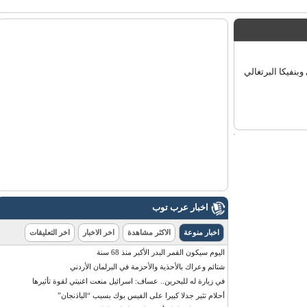
فيكا البرتغالي
اخبار عرب توب
اخبار منوعة
الاكثر مشاهدة
اخر الاخبار
اخر التعليقات
اليوم سيكون القمر البدر الأكبر منذ 68 سنة
شتائم وعراك بالأحذية والأحزمة في البرلمان الأردني
في زيارة له للبحرين.. عساف: اسرائيل منعت اغنيتي لقوة تأثيرها
أحلام تثير جدلا كبيرا على الفيس بوك بسبب “الباذنجان”