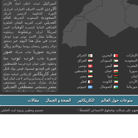
اسرائيل
اعلان
اعياد
الأردن
اصابة
الاردن
الاسد
الاسلام
الامارات
البرازيل
الثورة
الحكومة
الرئيس
الريال
السعودية
العالم
السعوديه
الشرطة
العديلي
العربية
الفنان
القاهرة
العرب
القذافي
الوفيات
المانيا
المصرية
اليمن
برشلونة
امريكا
ايران
برشلونه
بريطانيا
بشار الاسد
تويتر
ثورة
جوجل
حدث في مثل هذا اليوم
خبر
دمشق
ريال
رئيس
دولار
رمضان
روسيا
رونالدو
صور
سوريا
مدريد
شاب
شركة
إمارات
البحرين
الجزائر
عرب توب
صورة
عطا
طائرة
سعودية
السودان
العراق
فلسطين
وعطوة
على
عمان
غزة
فرنسا
مغرب
اليمن
تونس
فيديو
فوز
قتل
في
فيسبوك
فيس بوك
ريا
عمان
فلسطين
كاريكاتير
قطر
كاريكاتير اسامه حجاج
نان
ليبيا
مصر
ليبيا
لاعب
لبنان
كرة القدم
كريستيانو رونالدو
أردن
الكويت
قطر
مباراة
مبارك
مدريد
مرض
مستشفى
مصر
مصطفى العديلي
يتانيا
الصومال
جيبوتي
مصطفى
مقتل
من
مناسبات
منوعات
مظاهرات
موت
ميسي
مواليد
ميلان
نادي
نشر
وفيات
منوعات حول العالم
الكاريكاتير
وفاة
الصحة و الجمال
مقالات
يوتيوب
غتهم على شبكاتِ تواصلهمْ الاجتماعي المُفضلةْ !
تصميم وتطوير ورؤية
ليث الخليلي