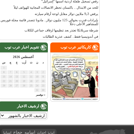
رفض تسجيل طفلة أردنية اسمها “إسرائيل”
للحد من الابتذال .. باكستان تحظر الاتصالات المجانية للهواتف ليلاً
يرفض 9٫3 ملايين دولار مقابل لوحة أرقام سيارته
بإيرادات قدرت بحوالي 125 مليون دولار.. مادونا تتصدر قائمة مجلة فوربس
للمشاهير الأعلى دخلًا
شرطة سريلانكا تعتذر بعد تنظيمها لزفاف جماعي للكلاب
في أندونيسيا فقط.. كشف عذرية الطالبات
كاريكاتير عرب توب
تقويم اخبار عرب توب
أغسطس 2026
د
ن
ث
أرب
خ
ج
س
1
8
7
6
5
4
3
2
15
14
13
12
11
10
9
22
21
20
19
18
17
16
29
28
27
26
25
24
23
31
30
« نوفمبر
ارشيف الاخبار
اسامه حجاج
احداث
اسبانيا
ألمانيا