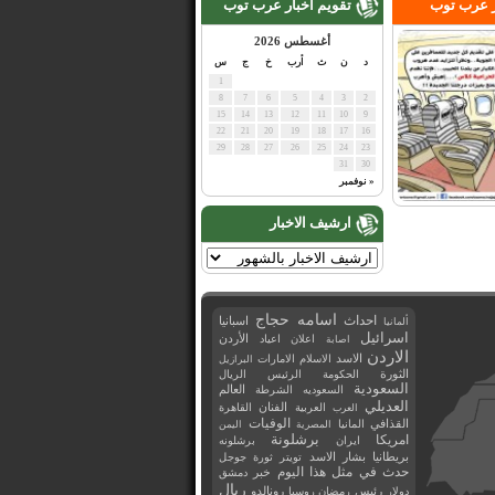
ر عرب توب
تقويم اخبار عرب توب
أغسطس 2026
د
ن
ث
أرب
خ
ج
س
1
8
7
6
5
4
3
2
15
14
13
12
11
10
9
22
21
20
19
18
17
16
29
28
27
26
25
24
23
31
30
« نوفمبر
ارشيف الاخبار
اسامه حجاج
احداث
اسبانيا
ألمانيا
اسرائيل
اعلان
اعياد
الأردن
اصابة
الاردن
الاسد
الاسلام
الامارات
البرازيل
الثورة
الحكومة
الرئيس
الريال
السعودية
العالم
السعوديه
الشرطة
العديلي
العربية
الفنان
القاهرة
العرب
القذافي
الوفيات
المانيا
المصرية
اليمن
برشلونة
امريكا
ايران
برشلونه
بريطانيا
بشار الاسد
تويتر
ثورة
جوجل
حدث في مثل هذا اليوم
خبر
دمشق
ريال
رئيس
دولار
رمضان
روسيا
رونالدو