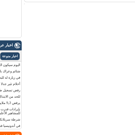
اخبار ع
اخبار منوعة
اليوم سيكون القمر 
شتائم وعراك بال
في زيارة له للب
أحلام تثير جدلا
رفض تسجيل طفلة
للحد من الابتذال
يرفض 9٫3 ملايين دولار مقابل لوحة أرقام سيارته
للمشاهير الأعلى
شرطة سريلانكا 
في أندونيسيا ف