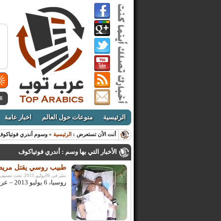
ال
الرئيسية
منوعات حول العالم
اخبار عامة
أنت الأن تستعرض :
الرئيسية
» وسوم أندري فوتياكوف
الأخبار التي بها وسم : أندري فوتياكوف
طبيب روسي يقتل مريض ق
نشر فى 06يوليو, 2013. تحت تصنيف:
روسيا، 6 يوليو 2013 – عرب توب – مصطفى العديلي: التقطت كاميرات المراقبة في أحد ...