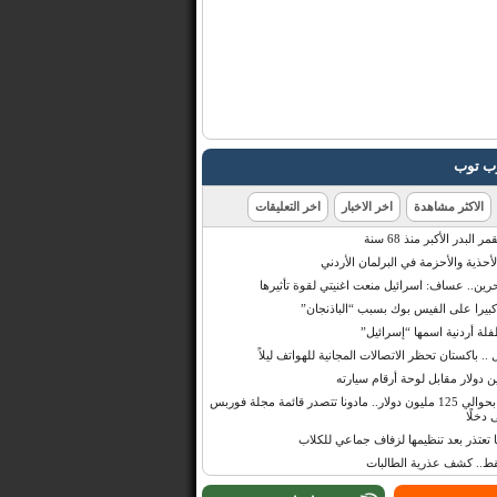
رب توب
الاكثر مشاهدة
اخر الاخبار
اخر التعليقات
البدر الأكبر منذ 68 سنة
أحذية والأحزمة في البرلمان الأردني
حرين.. عساف: اسرائيل منعت اغنيتي لقوة تأثيرها
 كبيرا على الفيس بوك بسبب “الباذنجان”
 أردنية اسمها “إسرائيل”
 .. باكستان تحظر الاتصالات المجانية للهواتف ليلاً
بإيرادات قدرت بحوالي 125 مليون دولار.. مادونا تتصدر قائمة مجلة فوربس
 دخلًا
تعتذر بعد تنظيمها لزفاف جماعي للكلاب
قط.. كشف عذرية الطالبات