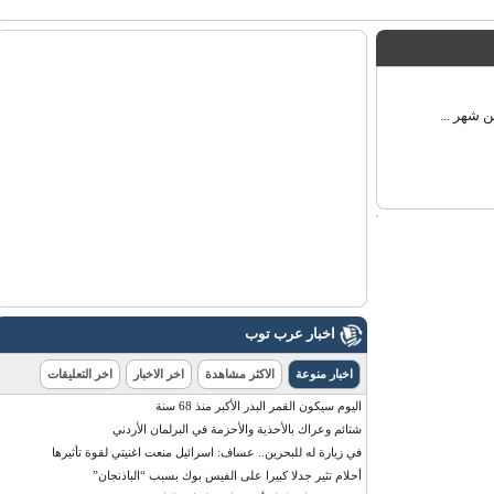
اخبار عرب توب
اخبار منوعة
الاكثر مشاهدة
اخر الاخبار
اخر التعليقات
اليوم سيكون القمر البدر الأكبر منذ 68 سنة
شتائم وعراك بالأحذية والأحزمة في البرلمان الأردني
في زيارة له للبحرين.. عساف: اسرائيل منعت اغنيتي لقوة تأثيرها
أحلام تثير جدلا كبيرا على الفيس بوك بسبب “الباذنجان”