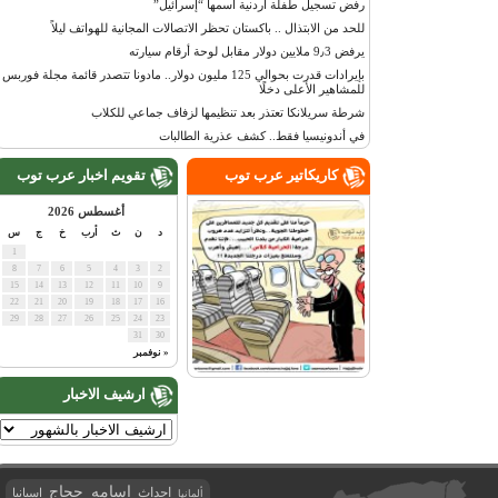
رفض تسجيل طفلة أردنية اسمها “إسرائيل”
للحد من الابتذال .. باكستان تحظر الاتصالات المجانية للهواتف ليلاً
يرفض 9٫3 ملايين دولار مقابل لوحة أرقام سيارته
بإيرادات قدرت بحوالي 125 مليون دولار.. مادونا تتصدر قائمة مجلة فوربس
للمشاهير الأعلى دخلًا
شرطة سريلانكا تعتذر بعد تنظيمها لزفاف جماعي للكلاب
في أندونيسيا فقط.. كشف عذرية الطالبات
كاريكاتير عرب توب
تقويم اخبار عرب توب
أغسطس 2026
د
ن
ث
أرب
خ
ج
س
1
8
7
6
5
4
3
2
15
14
13
12
11
10
9
22
21
20
19
18
17
16
29
28
27
26
25
24
23
31
30
« نوفمبر
ارشيف الاخبار
اسامه حجاج
احداث
اسبانيا
ألمانيا