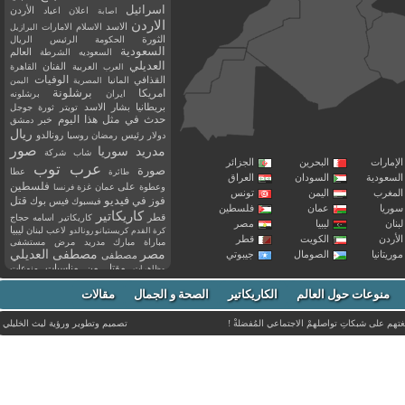
اسرائيل
اعلان
اعياد
الأردن
اصابة
الاردن
الاسد
الاسلام
الامارات
البرازيل
الثورة
الحكومة
الرئيس
الريال
السعودية
العالم
السعوديه
الشرطة
العديلي
العربية
الفنان
القاهرة
العرب
القذافي
الوفيات
المانيا
المصرية
اليمن
برشلونة
امريكا
ايران
برشلونه
بريطانيا
بشار الاسد
تويتر
ثورة
جوجل
حدث في مثل هذا اليوم
خبر
دمشق
ريال
رئيس
دولار
رمضان
روسيا
رونالدو
صور
سوريا
مدريد
شاب
شركة
إمارات
البحرين
الجزائر
عرب توب
صورة
عطا
طائرة
سعودية
السودان
العراق
فلسطين
وعطوة
على
عمان
غزة
فرنسا
مغرب
اليمن
تونس
فيديو
فوز
قتل
في
فيسبوك
فيس بوك
ريا
عمان
فلسطين
كاريكاتير
قطر
كاريكاتير اسامه حجاج
نان
ليبيا
مصر
ليبيا
لاعب
لبنان
كرة القدم
كريستيانو رونالدو
أردن
الكويت
قطر
مباراة
مبارك
مدريد
مرض
مستشفى
مصر
مصطفى العديلي
يتانيا
الصومال
جيبوتي
مصطفى
مقتل
من
مناسبات
منوعات
مظاهرات
موت
ميسي
مواليد
ميلان
نادي
نشر
وفيات
منوعات حول العالم
الكاريكاتير
وفاة
الصحة و الجمال
مقالات
يوتيوب
غتهم على شبكاتِ تواصلهمْ الاجتماعي المُفضلةْ !
تصميم وتطوير ورؤية
ليث الخليلي