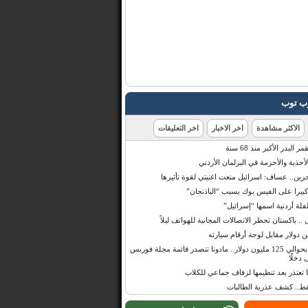
رب توب
الاكثر مشاهدة
اخر الاخبار
اخر التعليقات
البدر الأكبر منذ 68 سنة
أحذية والأحزمة في البرلمان الأردني
حرين.. عساف: اسرائيل منعت اغنيتي لقوة تأثيرها
 كبيرا على الفيس بوك بسبب “الباذنجان”
 أردنية اسمها “إسرائيل”
 .. باكستان تحظر الاتصالات المجانية للهواتف ليلاً
بإيرادات قدرت بحوالي 125 مليون دولار.. مادونا تتصدر قائمة مجلة فوربس
 دخلًا
تعتذر بعد تنظيمها لزفاف جماعي للكلاب
قط.. كشف عذرية الطالبات