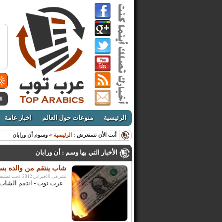
ال
الرئيسية
منوعات حول العالم
اخبار عامة
أنت الأن تستعرض :
الرئيسية
» وسوم أن ورابان
الأخبار التي بها وسم : أن ورابان
شاب ينتقم من والده بسر
نشر فى 10فبراير, 2012. تحت تصنيف:
عرب توب - انتقم الشاب التايلاندي أن ورا