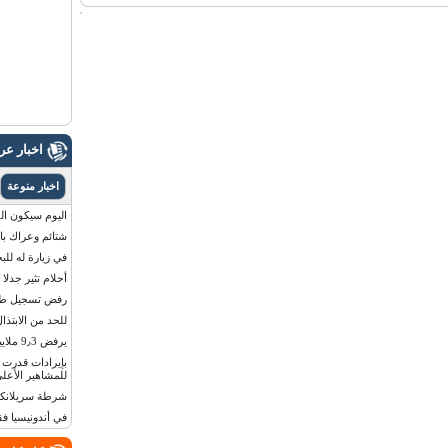
اخبار ع
اخبار منوعة
اليوم سيكون القمر 
شتائم وعراك بال
في زيارة له للب
أحلام تثير جدلا
رفض تسجيل طفلة
للحد من الابتذال
يرفض 9٫3 ملايين دولار مقابل لوحة أرقام سيارته
للمشاهير الأعلى
شرطة سريلانكا 
في أندونيسيا ف