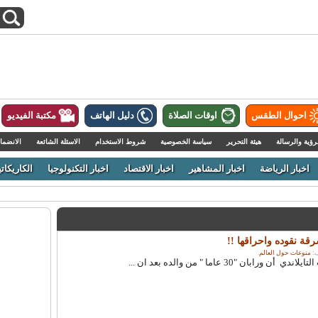
احوال الطقس
اوقات الصلاة
دليل الهاتف
مكتبة الفيديو
رؤية والرسالة
هيئة التحرير
سياسة الخصوصية
شروط الاستخدام
الاسئلة الشائعة
الانضما
اخبار الرياضة
اخبار المشاهير
اخبار الاقتصاد
اخبار التكنولوجيا
الكاريكاتي
قة نقوده واحراقها !!
منوعات حول العالم
.
بان "30 عاما " من والده بعد ان ...