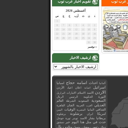
ر عرب توب
تقويم اخبار عرب توب
أغسطس 2026
د
ن
ث
أرب
خ
ج
س
1
8
7
6
5
4
3
2
15
14
13
12
11
10
9
22
21
20
19
18
17
16
29
28
27
26
25
24
23
31
30
« نوفمبر
ارشيف الاخبار
اسامه حجاج
احداث
اسبانيا
ألمانيا
اسرائيل
اعلان
اعياد
الأردن
اصابة
الاردن
الاسد
الاسلام
الامارات
البرازيل
الثورة
الحكومة
الرئيس
الريال
السعودية
العالم
السعوديه
الشرطة
العديلي
العربية
الفنان
القاهرة
العرب
القذافي
الوفيات
المانيا
المصرية
اليمن
برشلونة
امريكا
ايران
برشلونه
بريطانيا
بشار الاسد
تويتر
ثورة
جوجل
حدث في مثل هذا اليوم
خبر
دمشق
ريال
رئيس
دولار
رمضان
روسيا
رونالدو