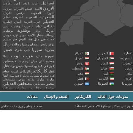
اسرائيل
اعلان
اعياد
الأردن
اصابة
الاردن
الاسد
الاسلام
الامارات
البرازيل
الثورة
الحكومة
الرئيس
الريال
السعودية
العالم
السعوديه
الشرطة
العديلي
العربية
الفنان
القاهرة
العرب
القذافي
الوفيات
المانيا
المصرية
اليمن
برشلونة
امريكا
ايران
برشلونه
بريطانيا
بشار الاسد
تويتر
ثورة
جوجل
حدث في مثل هذا اليوم
خبر
دمشق
ريال
رئيس
دولار
رمضان
روسيا
رونالدو
صور
سوريا
مدريد
شاب
شركة
إمارات
البحرين
الجزائر
عرب توب
صورة
عطا
طائرة
سعودية
السودان
العراق
فلسطين
وعطوة
على
عمان
غزة
فرنسا
مغرب
اليمن
تونس
فيديو
فوز
قتل
في
فيسبوك
فيس بوك
ريا
عمان
فلسطين
كاريكاتير
قطر
كاريكاتير اسامه حجاج
نان
ليبيا
مصر
ليبيا
لاعب
لبنان
كرة القدم
كريستيانو رونالدو
أردن
الكويت
قطر
مباراة
مبارك
مدريد
مرض
مستشفى
مصر
مصطفى العديلي
يتانيا
الصومال
جيبوتي
مصطفى
مقتل
من
مناسبات
منوعات
مظاهرات
موت
ميسي
مواليد
ميلان
نادي
نشر
وفيات
منوعات حول العالم
الكاريكاتير
وفاة
الصحة و الجمال
مقالات
يوتيوب
غتهم على شبكاتِ تواصلهمْ الاجتماعي المُفضلةْ !
تصميم وتطوير ورؤية
ليث الخليلي