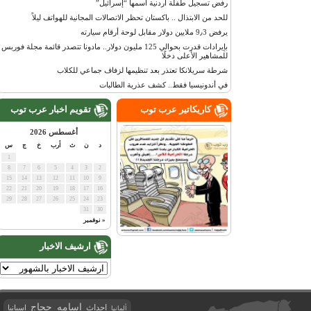
رفض تسجيل طفلة أردنية اسمها “إسرائيل”
للحد من الابتذال .. باكستان تحظر الاتصالات المجانية للهواتف ليلاً
يرفض 9٫3 ملايين دولار مقابل لوحة أرقام سيارته
بإيرادات قدرت بحوالي 125 مليون دولار.. مادونا تتصدر قائمة مجلة فوربس
للمشاهير الأعلى دخلًا
شرطة سريلانكا تعتذر بعد تنظيمها لزفاف جماعي للكلاب
في أندونيسيا فقط.. كشف عذرية الطالبات
كاريكاتير عرب توب
تقويم اخبار عرب توب
أغسطس 2026
د
ن
ث
أرب
خ
ج
س
1
8
7
6
5
4
3
2
15
14
13
12
11
10
9
22
21
20
19
18
17
16
29
28
27
26
25
24
23
31
30
« نوفمبر
ارشيف الاخبار
اسامه حجاج
احداث
اسبانيا
ألمانيا