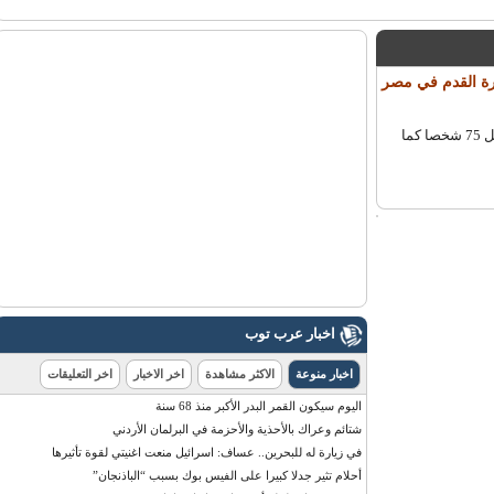
ي كرة القدم في مصر
قال وكيل وزارة الصحة المصرية هشام شيحة إن تقارير مسعفين أفادت بمقتل 75 شخصا كما
اخبار عرب توب
اخبار منوعة
الاكثر مشاهدة
اخر الاخبار
اخر التعليقات
اليوم سيكون القمر البدر الأكبر منذ 68 سنة
شتائم وعراك بالأحذية والأحزمة في البرلمان الأردني
في زيارة له للبحرين.. عساف: اسرائيل منعت اغنيتي لقوة تأثيرها
أحلام تثير جدلا كبيرا على الفيس بوك بسبب “الباذنجان”