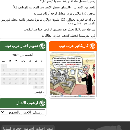
رفض تسجيل طفلة أردنية اسمها “إسرائيل”
للحد من الابتذال .. باكستان تحظر الاتصالات المجانية للهواتف ليلاً
يرفض 9٫3 ملايين دولار مقابل لوحة أرقام سيارته
بإيرادات قدرت بحوالي 125 مليون دولار.. مادونا تتصدر قائمة مجلة فوربس
للمشاهير الأعلى دخلًا
شرطة سريلانكا تعتذر بعد تنظيمها لزفاف جماعي للكلاب
في أندونيسيا فقط.. كشف عذرية الطالبات
كاريكاتير عرب توب
تقويم اخبار عرب توب
أغسطس 2026
د
ن
ث
أرب
خ
ج
س
1
8
7
6
5
4
3
2
15
14
13
12
11
10
9
22
21
20
19
18
17
16
29
28
27
26
25
24
23
31
30
« نوفمبر
ارشيف الاخبار
اسامه حجاج
احداث
اسبانيا
ألمانيا