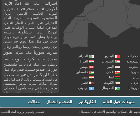
اسرائيل
اعلان
اعياد
الأردن
اصابة
الاردن
الاسد
الاسلام
الامارات
البرازيل
الثورة
الحكومة
الرئيس
الريال
السعودية
العالم
السعوديه
الشرطة
العديلي
العربية
الفنان
القاهرة
العرب
القذافي
الوفيات
المانيا
المصرية
اليمن
برشلونة
امريكا
ايران
برشلونه
بريطانيا
بشار الاسد
تويتر
ثورة
جوجل
حدث في مثل هذا اليوم
خبر
دمشق
ريال
رئيس
دولار
رمضان
روسيا
رونالدو
صور
سوريا
مدريد
شاب
شركة
إمارات
البحرين
الجزائر
عرب توب
صورة
عطا
طائرة
سعودية
السودان
العراق
فلسطين
وعطوة
على
عمان
غزة
فرنسا
مغرب
اليمن
تونس
فيديو
فوز
قتل
في
فيسبوك
فيس بوك
ريا
عمان
فلسطين
كاريكاتير
قطر
كاريكاتير اسامه حجاج
نان
ليبيا
مصر
ليبيا
لاعب
لبنان
كرة القدم
كريستيانو رونالدو
أردن
الكويت
قطر
مباراة
مبارك
مدريد
مرض
مستشفى
مصر
مصطفى العديلي
يتانيا
الصومال
جيبوتي
مصطفى
مقتل
من
مناسبات
منوعات
مظاهرات
موت
ميسي
مواليد
ميلان
نادي
نشر
وفيات
منوعات حول العالم
الكاريكاتير
وفاة
الصحة و الجمال
مقالات
يوتيوب
غتهم على شبكاتِ تواصلهمْ الاجتماعي المُفضلةْ !
تصميم وتطوير ورؤية
ليث الخليلي