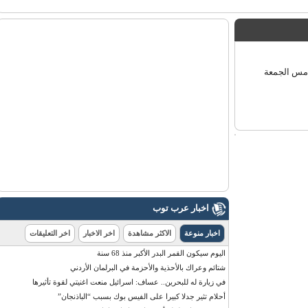
 أمس الجمعة
اخبار عرب توب
اخبار منوعة
الاكثر مشاهدة
اخر الاخبار
اخر التعليقات
اليوم سيكون القمر البدر الأكبر منذ 68 سنة
شتائم وعراك بالأحذية والأحزمة في البرلمان الأردني
في زيارة له للبحرين.. عساف: اسرائيل منعت اغنيتي لقوة تأثيرها
أحلام تثير جدلا كبيرا على الفيس بوك بسبب “الباذنجان”