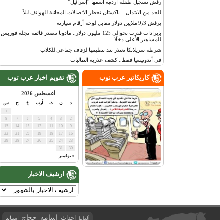
رفض تسجيل طفلة أردنية اسمها “إسرائيل”
للحد من الابتذال .. باكستان تحظر الاتصالات المجانية للهواتف ليلاً
يرفض 9٫3 ملايين دولار مقابل لوحة أرقام سيارته
بإيرادات قدرت بحوالي 125 مليون دولار.. مادونا تتصدر قائمة مجلة فوربس
للمشاهير الأعلى دخلًا
شرطة سريلانكا تعتذر بعد تنظيمها لزفاف جماعي للكلاب
في أندونيسيا فقط.. كشف عذرية الطالبات
كاريكاتير عرب توب
تقويم اخبار عرب توب
أغسطس 2026
د
ن
ث
أرب
خ
ج
س
1
8
7
6
5
4
3
2
15
14
13
12
11
10
9
22
21
20
19
18
17
16
29
28
27
26
25
24
23
31
30
« نوفمبر
ارشيف الاخبار
اسامه حجاج
احداث
اسبانيا
ألمانيا