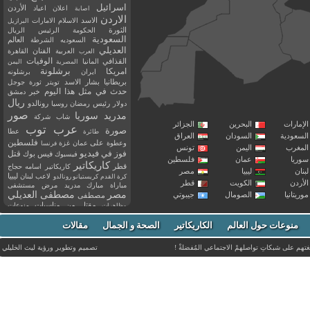
اسرائيل
اعلان
اعياد
الأردن
اصابة
الاردن
الاسد
الاسلام
الامارات
البرازيل
الثورة
الحكومة
الرئيس
الريال
السعودية
العالم
السعوديه
الشرطة
العديلي
العربية
الفنان
القاهرة
العرب
القذافي
الوفيات
المانيا
المصرية
اليمن
برشلونة
امريكا
ايران
برشلونه
بريطانيا
بشار الاسد
تويتر
ثورة
جوجل
حدث في مثل هذا اليوم
خبر
دمشق
ريال
رئيس
دولار
رمضان
روسيا
رونالدو
صور
سوريا
مدريد
شاب
شركة
إمارات
البحرين
الجزائر
عرب توب
صورة
عطا
طائرة
سعودية
السودان
العراق
فلسطين
وعطوة
على
عمان
غزة
فرنسا
مغرب
اليمن
تونس
فيديو
فوز
قتل
في
فيسبوك
فيس بوك
ريا
عمان
فلسطين
كاريكاتير
قطر
كاريكاتير اسامه حجاج
نان
ليبيا
مصر
ليبيا
لاعب
لبنان
كرة القدم
كريستيانو رونالدو
أردن
الكويت
قطر
مباراة
مبارك
مدريد
مرض
مستشفى
مصر
مصطفى العديلي
يتانيا
الصومال
جيبوتي
مصطفى
مقتل
من
مناسبات
منوعات
مظاهرات
موت
ميسي
مواليد
ميلان
نادي
نشر
وفيات
منوعات حول العالم
الكاريكاتير
وفاة
الصحة و الجمال
مقالات
يوتيوب
غتهم على شبكاتِ تواصلهمْ الاجتماعي المُفضلةْ !
تصميم وتطوير ورؤية
ليث الخليلي