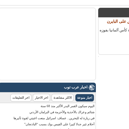
لى البايرن
س ألمانيا بفوزه
اخبار عرب توب
اخبار منوعة
الاكثر مشاهدة
اخر الاخبار
اخر التعليقات
اليوم سيكون القمر البدر الأكبر منذ 68 سنة
شتائم وعراك بالأحذية والأحزمة في البرلمان الأردني
في زيارة له للبحرين.. عساف: اسرائيل منعت اغنيتي لقوة تأثيرها
أحلام تثير جدلا كبيرا على الفيس بوك بسبب “الباذنجان”