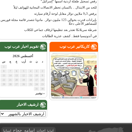
رفض تسجيل طفلة أردنية اسمها “إسرائيل”
للحد من الابتذال .. باكستان تحظر الاتصالات المجانية للهواتف ليلاً
يرفض 9٫3 ملايين دولار مقابل لوحة أرقام سيارته
بإيرادات قدرت بحوالي 125 مليون دولار.. مادونا تتصدر قائمة مجلة فوربس
للمشاهير الأعلى دخلًا
شرطة سريلانكا تعتذر بعد تنظيمها لزفاف جماعي للكلاب
في أندونيسيا فقط.. كشف عذرية الطالبات
كاريكاتير عرب توب
تقويم اخبار عرب توب
أغسطس 2026
د
ن
ث
أرب
خ
ج
س
1
8
7
6
5
4
3
2
15
14
13
12
11
10
9
22
21
20
19
18
17
16
29
28
27
26
25
24
23
31
30
« نوفمبر
ارشيف الاخبار
اسامه حجاج
احداث
اسبانيا
ألمانيا