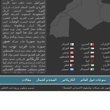
اسرائيل
اعلان
اعياد
الأردن
اصابة
الاردن
الاسد
الاسلام
الامارات
البرازيل
الثورة
الحكومة
الرئيس
الريال
السعودية
العالم
السعوديه
الشرطة
العديلي
العربية
الفنان
القاهرة
العرب
القذافي
الوفيات
المانيا
المصرية
اليمن
برشلونة
امريكا
ايران
برشلونه
بريطانيا
بشار الاسد
تويتر
ثورة
جوجل
حدث في مثل هذا اليوم
خبر
دمشق
ريال
رئيس
دولار
رمضان
روسيا
رونالدو
صور
سوريا
مدريد
شاب
شركة
إمارات
البحرين
الجزائر
عرب توب
صورة
عطا
طائرة
سعودية
السودان
العراق
فلسطين
وعطوة
على
عمان
غزة
فرنسا
مغرب
اليمن
تونس
فيديو
فوز
قتل
في
فيسبوك
فيس بوك
ريا
عمان
فلسطين
كاريكاتير
قطر
كاريكاتير اسامه حجاج
نان
ليبيا
مصر
ليبيا
لاعب
لبنان
كرة القدم
كريستيانو رونالدو
أردن
الكويت
قطر
مباراة
مبارك
مدريد
مرض
مستشفى
مصر
مصطفى العديلي
يتانيا
الصومال
جيبوتي
مصطفى
مقتل
من
مناسبات
منوعات
مظاهرات
موت
ميسي
مواليد
ميلان
نادي
نشر
وفيات
منوعات حول العالم
الكاريكاتير
وفاة
الصحة و الجمال
مقالات
يوتيوب
غتهم على شبكاتِ تواصلهمْ الاجتماعي المُفضلةْ !
تصميم وتطوير ورؤية
ليث الخليلي