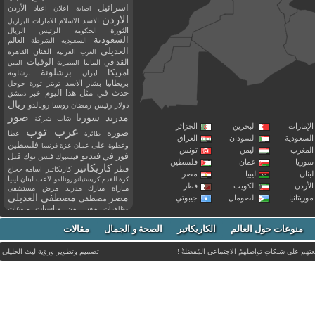
اسرائيل
اعلان
اعياد
الأردن
اصابة
الاردن
الاسد
الاسلام
الامارات
البرازيل
الثورة
الحكومة
الرئيس
الريال
السعودية
العالم
السعوديه
الشرطة
العديلي
العربية
الفنان
القاهرة
العرب
القذافي
الوفيات
المانيا
المصرية
اليمن
برشلونة
امريكا
ايران
برشلونه
بريطانيا
بشار الاسد
تويتر
ثورة
جوجل
حدث في مثل هذا اليوم
خبر
دمشق
ريال
رئيس
دولار
رمضان
روسيا
رونالدو
صور
سوريا
مدريد
شاب
شركة
إمارات
البحرين
الجزائر
عرب توب
صورة
عطا
طائرة
سعودية
السودان
العراق
فلسطين
وعطوة
على
عمان
غزة
فرنسا
مغرب
اليمن
تونس
فيديو
فوز
قتل
في
فيسبوك
فيس بوك
ريا
عمان
فلسطين
كاريكاتير
قطر
كاريكاتير اسامه حجاج
نان
ليبيا
مصر
ليبيا
لاعب
لبنان
كرة القدم
كريستيانو رونالدو
أردن
الكويت
قطر
مباراة
مبارك
مدريد
مرض
مستشفى
مصر
مصطفى العديلي
يتانيا
الصومال
جيبوتي
مصطفى
مقتل
من
مناسبات
منوعات
مظاهرات
موت
ميسي
مواليد
ميلان
نادي
نشر
وفيات
منوعات حول العالم
الكاريكاتير
وفاة
الصحة و الجمال
مقالات
يوتيوب
غتهم على شبكاتِ تواصلهمْ الاجتماعي المُفضلةْ !
تصميم وتطوير ورؤية
ليث الخليلي