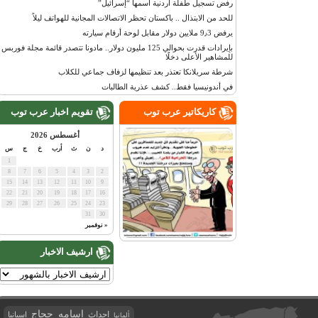
رفض تسجيل طفلة أردنية اسمها “إسرائيل”
للحد من الابتذال .. باكستان تحظر الاتصالات المجانية للهواتف ليلاً
يرفض 9٫3 ملايين دولار مقابل لوحة أرقام سيارته
بإيرادات قدرت بحوالي 125 مليون دولار.. مادونا تتصدر قائمة مجلة فوربس
للمشاهير الأعلى دخلًا
شرطة سريلانكا تعتذر بعد تنظيمها لزفاف جماعي للكلاب
في أندونيسيا فقط.. كشف عذرية الطالبات
كاريكاتير عرب توب
تقويم اخبار عرب توب
أغسطس 2026
د
ن
ث
أرب
خ
ج
س
1
8
7
6
5
4
3
2
15
14
13
12
11
10
9
22
21
20
19
18
17
16
29
28
27
26
25
24
23
31
30
« نوفمبر
ارشيف الاخبار
اسامه حجاج
احداث
اسبانيا
ألمانيا