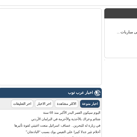
اريات ...
اخبار عرب توب
اخبار منوعة
الاكثر مشاهدة
اخر الاخبار
اخر التعليقات
اليوم سيكون القمر البدر الأكبر منذ 68 سنة
شتائم وعراك بالأحذية والأحزمة في البرلمان الأردني
في زيارة له للبحرين.. عساف: اسرائيل منعت اغنيتي لقوة تأثيرها
أحلام تثير جدلا كبيرا على الفيس بوك بسبب “الباذنجان”