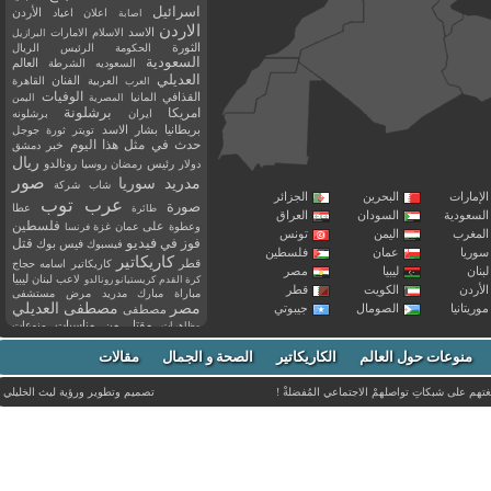
اسرائيل
اعلان
اعياد
الأردن
اصابة
الاردن
الاسد
الاسلام
الامارات
البرازيل
الثورة
الحكومة
الرئيس
الريال
السعودية
العالم
السعوديه
الشرطة
العديلي
العربية
الفنان
القاهرة
العرب
القذافي
الوفيات
المانيا
المصرية
اليمن
برشلونة
امريكا
ايران
برشلونه
بريطانيا
بشار الاسد
تويتر
ثورة
جوجل
حدث في مثل هذا اليوم
خبر
دمشق
ريال
رئيس
دولار
رمضان
روسيا
رونالدو
صور
سوريا
مدريد
شاب
شركة
إمارات
البحرين
الجزائر
عرب توب
صورة
عطا
طائرة
سعودية
السودان
العراق
فلسطين
وعطوة
على
عمان
غزة
فرنسا
مغرب
اليمن
تونس
فيديو
فوز
قتل
في
فيسبوك
فيس بوك
ريا
عمان
فلسطين
كاريكاتير
قطر
كاريكاتير اسامه حجاج
نان
ليبيا
مصر
ليبيا
لاعب
لبنان
كرة القدم
كريستيانو رونالدو
أردن
الكويت
قطر
مباراة
مبارك
مدريد
مرض
مستشفى
مصر
مصطفى العديلي
يتانيا
الصومال
جيبوتي
مصطفى
مقتل
من
مناسبات
منوعات
مظاهرات
موت
ميسي
مواليد
ميلان
نادي
نشر
وفيات
منوعات حول العالم
الكاريكاتير
وفاة
الصحة و الجمال
مقالات
يوتيوب
غتهم على شبكاتِ تواصلهمْ الاجتماعي المُفضلةْ !
تصميم وتطوير ورؤية
ليث الخليلي