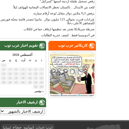
رفض تسجيل طفلة أردنية اسمها “إسرائيل”
للحد من الابتذال .. باكستان تحظر الاتصالات المجانية للهواتف ليلاً
يرفض 9٫3 ملايين دولار مقابل لوحة أرقام سيارته
بإيرادات قدرت بحوالي 125 مليون دولار.. مادونا تتصدر قائمة مجلة فوربس
للمشاهير الأعلى دخلًا
شرطة سريلانكا تعتذر بعد تنظيمها لزفاف جماعي للكلاب
في أندونيسيا فقط.. كشف عذرية الطالبات
كاريكاتير عرب توب
تقويم اخبار عرب توب
أغسطس 2026
د
ن
ث
أرب
خ
ج
س
1
8
7
6
5
4
3
2
15
14
13
12
11
10
9
22
21
20
19
18
17
16
29
28
27
26
25
24
23
31
30
« نوفمبر
ارشيف الاخبار
اسامه حجاج
احداث
اسبانيا
ألمانيا