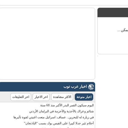
 ...
اخبار عرب توب
اخبار منوعة
الاكثر مشاهدة
اخر الاخبار
اخر التعليقات
اليوم سيكون القمر البدر الأكبر منذ 68 سنة
شتائم وعراك بالأحذية والأحزمة في البرلمان الأردني
في زيارة له للبحرين.. عساف: اسرائيل منعت اغنيتي لقوة تأثيرها
أحلام تثير جدلا كبيرا على الفيس بوك بسبب “الباذنجان”