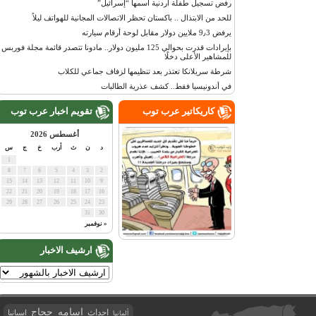
رفض تسجيل طفلة أردنية اسمها “إسرائيل”
للحد من الابتذال .. باكستان تحظر الاتصالات المجانية للهواتف ليلاً
يرفض 9٫3 ملايين دولار مقابل لوحة أرقام سيارته
بإيرادات قدرت بحوالي 125 مليون دولار.. مادونا تتصدر قائمة مجلة فوربس
للمشاهير الأعلى دخلًا
شرطة سريلانكا تعتذر بعد تنظيمها لزفاف جماعي للكلاب
في أندونيسيا فقط.. كشف عذرية الطالبات
كاريكاتير عرب توب
تقويم اخبار عرب توب
أغسطس 2026
د
ن
ث
أرب
خ
ج
س
1
8
7
6
5
4
3
2
15
14
13
12
11
10
9
22
21
20
19
18
17
16
29
28
27
26
25
24
23
31
30
« نوفمبر
ارشيف الاخبار
اسامه حجاج
احداث
اسبانيا
ألمانيا