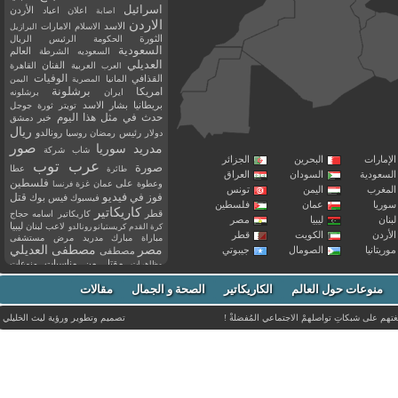
اسرائيل
اعلان
اعياد
الأردن
اصابة
الاردن
الاسد
الاسلام
الامارات
البرازيل
الثورة
الحكومة
الرئيس
الريال
السعودية
العالم
السعوديه
الشرطة
العديلي
العربية
الفنان
القاهرة
العرب
القذافي
الوفيات
المانيا
المصرية
اليمن
برشلونة
امريكا
ايران
برشلونه
بريطانيا
بشار الاسد
تويتر
ثورة
جوجل
حدث في مثل هذا اليوم
خبر
دمشق
ريال
رئيس
دولار
رمضان
روسيا
رونالدو
صور
سوريا
مدريد
شاب
شركة
إمارات
البحرين
الجزائر
عرب توب
صورة
عطا
طائرة
سعودية
السودان
العراق
فلسطين
وعطوة
على
عمان
غزة
فرنسا
مغرب
اليمن
تونس
فيديو
فوز
قتل
في
فيسبوك
فيس بوك
ريا
عمان
فلسطين
كاريكاتير
قطر
كاريكاتير اسامه حجاج
نان
ليبيا
مصر
ليبيا
لاعب
لبنان
كرة القدم
كريستيانو رونالدو
أردن
الكويت
قطر
مباراة
مبارك
مدريد
مرض
مستشفى
مصر
مصطفى العديلي
يتانيا
الصومال
جيبوتي
مصطفى
مقتل
من
مناسبات
منوعات
مظاهرات
موت
ميسي
مواليد
ميلان
نادي
نشر
وفيات
منوعات حول العالم
الكاريكاتير
وفاة
الصحة و الجمال
مقالات
يوتيوب
غتهم على شبكاتِ تواصلهمْ الاجتماعي المُفضلةْ !
تصميم وتطوير ورؤية
ليث الخليلي