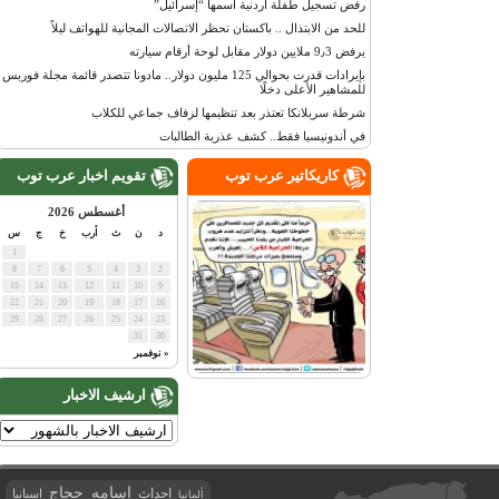
رفض تسجيل طفلة أردنية اسمها “إسرائيل”
للحد من الابتذال .. باكستان تحظر الاتصالات المجانية للهواتف ليلاً
يرفض 9٫3 ملايين دولار مقابل لوحة أرقام سيارته
بإيرادات قدرت بحوالي 125 مليون دولار.. مادونا تتصدر قائمة مجلة فوربس
للمشاهير الأعلى دخلًا
شرطة سريلانكا تعتذر بعد تنظيمها لزفاف جماعي للكلاب
في أندونيسيا فقط.. كشف عذرية الطالبات
كاريكاتير عرب توب
تقويم اخبار عرب توب
أغسطس 2026
د
ن
ث
أرب
خ
ج
س
1
8
7
6
5
4
3
2
15
14
13
12
11
10
9
22
21
20
19
18
17
16
29
28
27
26
25
24
23
31
30
« نوفمبر
ارشيف الاخبار
اسامه حجاج
احداث
اسبانيا
ألمانيا