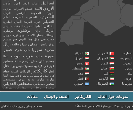
اسرائيل
اعلان
اعياد
الأردن
اصابة
الاردن
الاسد
الاسلام
الامارات
البرازيل
الثورة
الحكومة
الرئيس
الريال
السعودية
العالم
السعوديه
الشرطة
العديلي
العربية
الفنان
القاهرة
العرب
القذافي
الوفيات
المانيا
المصرية
اليمن
برشلونة
امريكا
ايران
برشلونه
بريطانيا
بشار الاسد
تويتر
ثورة
جوجل
حدث في مثل هذا اليوم
خبر
دمشق
ريال
رئيس
دولار
رمضان
روسيا
رونالدو
صور
سوريا
مدريد
شاب
شركة
إمارات
البحرين
الجزائر
عرب توب
صورة
عطا
طائرة
سعودية
السودان
العراق
فلسطين
وعطوة
على
عمان
غزة
فرنسا
مغرب
اليمن
تونس
فيديو
فوز
قتل
في
فيسبوك
فيس بوك
ريا
عمان
فلسطين
كاريكاتير
قطر
كاريكاتير اسامه حجاج
نان
ليبيا
مصر
ليبيا
لاعب
لبنان
كرة القدم
كريستيانو رونالدو
أردن
الكويت
قطر
مباراة
مبارك
مدريد
مرض
مستشفى
مصر
مصطفى العديلي
يتانيا
الصومال
جيبوتي
مصطفى
مقتل
من
مناسبات
منوعات
مظاهرات
موت
ميسي
مواليد
ميلان
نادي
نشر
وفيات
منوعات حول العالم
الكاريكاتير
وفاة
الصحة و الجمال
مقالات
يوتيوب
غتهم على شبكاتِ تواصلهمْ الاجتماعي المُفضلةْ !
تصميم وتطوير ورؤية
ليث الخليلي