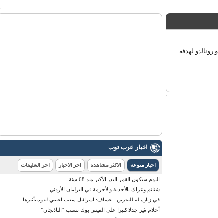
ونالدو لهدفه
اخبار عرب توب
اخبار منوعة
الاكثر مشاهدة
اخر الاخبار
اخر التعليقات
اليوم سيكون القمر البدر الأكبر منذ 68 سنة
شتائم وعراك بالأحذية والأحزمة في البرلمان الأردني
في زيارة له للبحرين.. عساف: اسرائيل منعت اغنيتي لقوة تأثيرها
أحلام تثير جدلا كبيرا على الفيس بوك بسبب “الباذنجان”