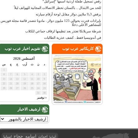
رفض تسجيل طفلة أردنية اسمها “إسرائيل”
للحد من الابتذال .. باكستان تحظر الاتصالات المجانية للهواتف ليلاً
يرفض 9٫3 ملايين دولار مقابل لوحة أرقام سيارته
بإيرادات قدرت بحوالي 125 مليون دولار.. مادونا تتصدر قائمة مجلة فوربس
للمشاهير الأعلى دخلًا
شرطة سريلانكا تعتذر بعد تنظيمها لزفاف جماعي للكلاب
في أندونيسيا فقط.. كشف عذرية الطالبات
كاريكاتير عرب توب
تقويم اخبار عرب توب
أغسطس 2026
د
ن
ث
أرب
خ
ج
س
1
8
7
6
5
4
3
2
15
14
13
12
11
10
9
22
21
20
19
18
17
16
29
28
27
26
25
24
23
31
30
« نوفمبر
ارشيف الاخبار
اسامه حجاج
احداث
اسبانيا
ألمانيا