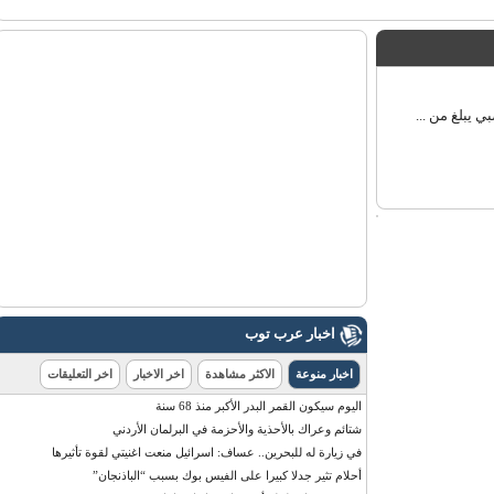
اخبار عرب توب
اخبار منوعة
الاكثر مشاهدة
اخر الاخبار
اخر التعليقات
اليوم سيكون القمر البدر الأكبر منذ 68 سنة
شتائم وعراك بالأحذية والأحزمة في البرلمان الأردني
في زيارة له للبحرين.. عساف: اسرائيل منعت اغنيتي لقوة تأثيرها
أحلام تثير جدلا كبيرا على الفيس بوك بسبب “الباذنجان”