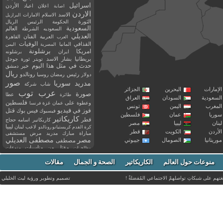
اسرائيل
اعلان
اعياد
الأردن
اصابة
الاردن
الاسد
الاسلام
الامارات
البرازيل
الثورة
الحكومة
الرئيس
الريال
السعودية
العالم
السعوديه
الشرطة
العديلي
العربية
الفنان
القاهرة
العرب
القذافي
الوفيات
المانيا
المصرية
اليمن
برشلونة
امريكا
ايران
برشلونه
بريطانيا
بشار الاسد
تويتر
ثورة
جوجل
حدث في مثل هذا اليوم
خبر
دمشق
ريال
رئيس
دولار
رمضان
روسيا
رونالدو
صور
سوريا
مدريد
شاب
شركة
إمارات
البحرين
الجزائر
عرب توب
صورة
عطا
طائرة
سعودية
السودان
العراق
فلسطين
وعطوة
على
عمان
غزة
فرنسا
مغرب
اليمن
تونس
فيديو
فوز
قتل
في
فيسبوك
فيس بوك
ريا
عمان
فلسطين
كاريكاتير
قطر
كاريكاتير اسامه حجاج
نان
ليبيا
مصر
ليبيا
لاعب
لبنان
كرة القدم
كريستيانو رونالدو
أردن
الكويت
قطر
مباراة
مبارك
مدريد
مرض
مستشفى
مصر
مصطفى العديلي
يتانيا
الصومال
جيبوتي
مصطفى
مقتل
من
مناسبات
منوعات
مظاهرات
موت
ميسي
مواليد
ميلان
نادي
نشر
وفيات
منوعات حول العالم
الكاريكاتير
وفاة
الصحة و الجمال
مقالات
يوتيوب
غتهم على شبكاتِ تواصلهمْ الاجتماعي المُفضلةْ !
تصميم وتطوير ورؤية
ليث الخليلي