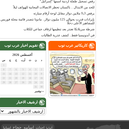
رفض تسجيل طفلة أردنية اسمها “إسرائيل”
للحد من الابتذال .. باكستان تحظر الاتصالات المجانية للهواتف ليلاً
يرفض 9٫3 ملايين دولار مقابل لوحة أرقام سيارته
بإيرادات قدرت بحوالي 125 مليون دولار.. مادونا تتصدر قائمة مجلة فوربس
للمشاهير الأعلى دخلًا
شرطة سريلانكا تعتذر بعد تنظيمها لزفاف جماعي للكلاب
في أندونيسيا فقط.. كشف عذرية الطالبات
كاريكاتير عرب توب
تقويم اخبار عرب توب
أغسطس 2026
د
ن
ث
أرب
خ
ج
س
1
8
7
6
5
4
3
2
15
14
13
12
11
10
9
22
21
20
19
18
17
16
29
28
27
26
25
24
23
31
30
« نوفمبر
ارشيف الاخبار
اسامه حجاج
احداث
اسبانيا
ألمانيا