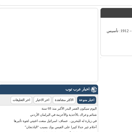
نيقوسيا، 01-8-2013 – عرب توب – مصطفى العديلي: – #حدث_هذا_اليوم – 1912: تأسيس
اخبار عرب توب
اخبار منوعة
الاكثر مشاهدة
اخر الاخبار
اخر التعليقات
اليوم سيكون القمر البدر الأكبر منذ 68 سنة
شتائم وعراك بالأحذية والأحزمة في البرلمان الأردني
في زيارة له للبحرين.. عساف: اسرائيل منعت اغنيتي لقوة تأثيرها
أحلام تثير جدلا كبيرا على الفيس بوك بسبب “الباذنجان”