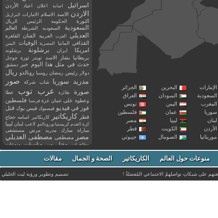
اسرائيل
اعلان
اعياد
الأردن
اصابة
الاردن
الاسد
الاسلام
الامارات
البرازيل
الثورة
الحكومة
الرئيس
الريال
السعودية
العالم
السعوديه
الشرطة
العديلي
العربية
الفنان
القاهرة
العرب
القذافي
الوفيات
المانيا
المصرية
اليمن
برشلونة
امريكا
ايران
برشلونه
بريطانيا
بشار الاسد
تويتر
ثورة
جوجل
حدث في مثل هذا اليوم
خبر
دمشق
ريال
رئيس
دولار
رمضان
روسيا
رونالدو
صور
سوريا
مدريد
شاب
شركة
إمارات
البحرين
الجزائر
عرب توب
صورة
عطا
طائرة
سعودية
السودان
العراق
فلسطين
وعطوة
على
عمان
غزة
فرنسا
مغرب
اليمن
تونس
فيديو
فوز
قتل
في
فيسبوك
فيس بوك
ريا
عمان
فلسطين
كاريكاتير
قطر
كاريكاتير اسامه حجاج
نان
ليبيا
مصر
ليبيا
لاعب
لبنان
كرة القدم
كريستيانو رونالدو
أردن
الكويت
قطر
مباراة
مبارك
مدريد
مرض
مستشفى
مصر
مصطفى العديلي
يتانيا
الصومال
جيبوتي
مصطفى
مقتل
من
مناسبات
منوعات
مظاهرات
موت
ميسي
مواليد
ميلان
نادي
نشر
وفيات
منوعات حول العالم
الكاريكاتير
وفاة
الصحة و الجمال
مقالات
يوتيوب
غتهم على شبكاتِ تواصلهمْ الاجتماعي المُفضلةْ !
تصميم وتطوير ورؤية
ليث الخليلي