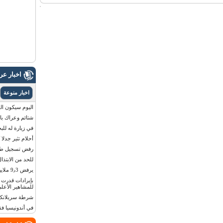
اخبار ع
اخبار منوعة
اليوم سيكون القمر 
شتائم وعراك بال
في زيارة له للب
أحلام تثير جدلا
رفض تسجيل طفلة
للحد من الابتذال
يرفض 9٫3 ملايين دولار مقابل لوحة أرقام سيارته
للمشاهير الأعلى
شرطة سريلانكا 
في أندونيسيا ف