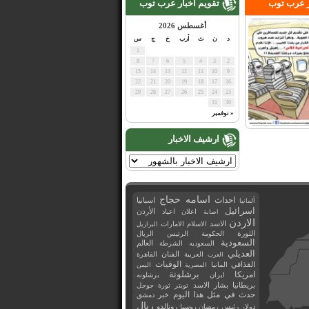
ر عرب توب
تقويم اخبار عرب توب
أغسطس 2026
د
ن
ث
أرب
خ
ج
س
1
8
7
6
5
4
3
2
15
14
13
12
11
10
9
22
21
20
19
18
17
16
29
28
27
26
25
24
23
31
30
« نوفمبر
ارشيف الاخبار
اسامه حجاج
احداث
اسبانيا
ألمانيا
اسرائيل
اعلان
اعياد
الأردن
اصابة
الاردن
الاسد
الاسلام
الامارات
البرازيل
الثورة
الحكومة
الرئيس
الريال
السعودية
العالم
السعوديه
الشرطة
العديلي
العربية
الفنان
القاهرة
العرب
القذافي
الوفيات
المانيا
المصرية
اليمن
برشلونة
امريكا
ايران
برشلونه
بريطانيا
بشار الاسد
تويتر
ثورة
جوجل
حدث في مثل هذا اليوم
خبر
دمشق
ريال
رئيس
دولار
رمضان
روسيا
رونالدو