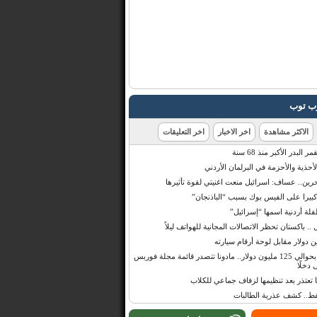
رب توب
الاكثر مشاهدة
اخر الاخبار
اخر التعليقات
البدر الأكبر منذ 68 سنة
أحذية والأحزمة في البرلمان الأردني
حرين.. عساف: اسرائيل منعت اغنيتي لقوة تأثيرها
 كبيرا على الفيس بوك بسبب “الباذنجان”
 أردنية اسمها “إسرائيل”
 .. باكستان تحظر الاتصالات المجانية للهواتف ليلاً
بإيرادات قدرت بحوالي 125 مليون دولار.. مادونا تتصدر قائمة مجلة فوربس
 دخلًا
تعتذر بعد تنظيمها لزفاف جماعي للكلاب
قط.. كشف عذرية الطالبات