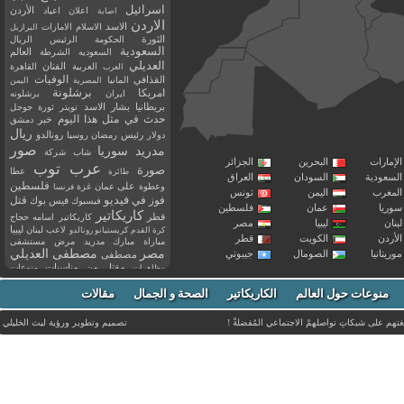
اسرائيل
اعلان
اعياد
الأردن
اصابة
الاردن
الاسد
الاسلام
الامارات
البرازيل
الثورة
الحكومة
الرئيس
الريال
السعودية
العالم
السعوديه
الشرطة
العديلي
العربية
الفنان
القاهرة
العرب
القذافي
الوفيات
المانيا
المصرية
اليمن
برشلونة
امريكا
ايران
برشلونه
بريطانيا
بشار الاسد
تويتر
ثورة
جوجل
حدث في مثل هذا اليوم
خبر
دمشق
ريال
رئيس
دولار
رمضان
روسيا
رونالدو
صور
سوريا
مدريد
شاب
شركة
إمارات
البحرين
الجزائر
عرب توب
صورة
عطا
طائرة
سعودية
السودان
العراق
فلسطين
وعطوة
على
عمان
غزة
فرنسا
مغرب
اليمن
تونس
فيديو
فوز
قتل
في
فيسبوك
فيس بوك
ريا
عمان
فلسطين
كاريكاتير
قطر
كاريكاتير اسامه حجاج
نان
ليبيا
مصر
ليبيا
لاعب
لبنان
كرة القدم
كريستيانو رونالدو
أردن
الكويت
قطر
مباراة
مبارك
مدريد
مرض
مستشفى
مصر
مصطفى العديلي
يتانيا
الصومال
جيبوتي
مصطفى
مقتل
من
مناسبات
منوعات
مظاهرات
موت
ميسي
مواليد
ميلان
نادي
نشر
وفيات
منوعات حول العالم
الكاريكاتير
وفاة
الصحة و الجمال
مقالات
يوتيوب
غتهم على شبكاتِ تواصلهمْ الاجتماعي المُفضلةْ !
تصميم وتطوير ورؤية
ليث الخليلي