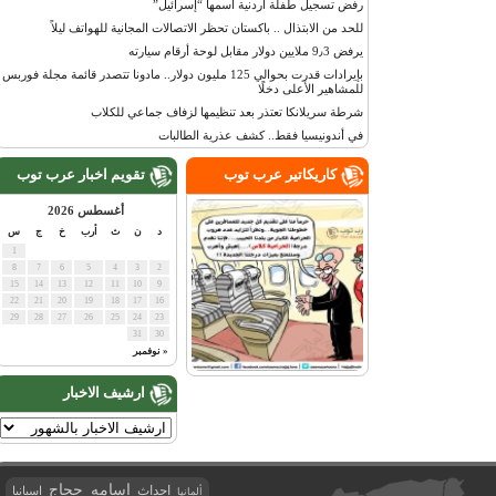
رفض تسجيل طفلة أردنية اسمها “إسرائيل”
للحد من الابتذال .. باكستان تحظر الاتصالات المجانية للهواتف ليلاً
يرفض 9٫3 ملايين دولار مقابل لوحة أرقام سيارته
بإيرادات قدرت بحوالي 125 مليون دولار.. مادونا تتصدر قائمة مجلة فوربس
للمشاهير الأعلى دخلًا
شرطة سريلانكا تعتذر بعد تنظيمها لزفاف جماعي للكلاب
في أندونيسيا فقط.. كشف عذرية الطالبات
كاريكاتير عرب توب
تقويم اخبار عرب توب
أغسطس 2026
د
ن
ث
أرب
خ
ج
س
1
8
7
6
5
4
3
2
15
14
13
12
11
10
9
22
21
20
19
18
17
16
29
28
27
26
25
24
23
31
30
« نوفمبر
ارشيف الاخبار
اسامه حجاج
احداث
اسبانيا
ألمانيا