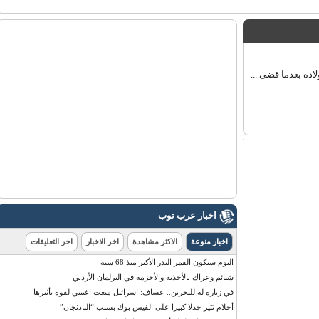
اخبار عرب توب
اخبار منوعة
الاكثر مشاهدة
اخر الاخبار
اخر التعليقات
اليوم سيكون القمر البدر الأكبر منذ 68 سنة
شتائم وعراك بالأحذية والأحزمة في البرلمان الأردني
في زيارة له للبحرين.. عساف: اسرائيل منعت اغنيتي لقوة تأثيرها
أحلام تثير جدلا كبيرا على الفيس بوك بسبب “الباذنجان”