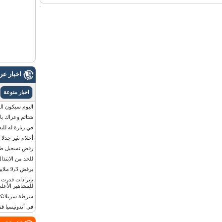
اخبار ع
اخبار منوعة
اليوم سيكون القمر 
شتائم وعراك بال
في زيارة له للب
أحلام تثير جدلا
رفض تسجيل طفلة
للحد من الابتذال
يرفض 9٫3 ملايين دولار مقابل لوحة أرقام سيارته
للمشاهير الأعلى
شرطة سريلانكا 
في أندونيسيا ف