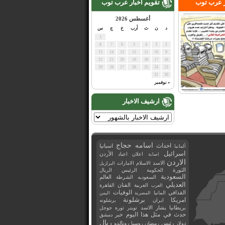
ر عرب توب
تقويم اخبار عرب توب
أغسطس 2026
د
ن
ث
أرب
خ
ج
س
1
8
7
6
5
4
3
2
15
14
13
12
11
10
9
22
21
20
19
18
17
16
29
28
27
26
25
24
23
31
30
« نوفمبر
ارشيف الاخبار
اسامه حجاج
احداث
اسبانيا
ألمانيا
اسرائيل
اعلان
اعياد
الأردن
اصابة
الاردن
الاسد
الاسلام
الامارات
البرازيل
الثورة
الحكومة
الرئيس
الريال
السعودية
العالم
السعوديه
الشرطة
العديلي
العربية
الفنان
القاهرة
العرب
القذافي
الوفيات
المانيا
المصرية
اليمن
برشلونة
امريكا
ايران
برشلونه
بريطانيا
بشار الاسد
تويتر
ثورة
جوجل
حدث في مثل هذا اليوم
خبر
دمشق
ريال
رئيس
دولار
رمضان
روسيا
رونالدو