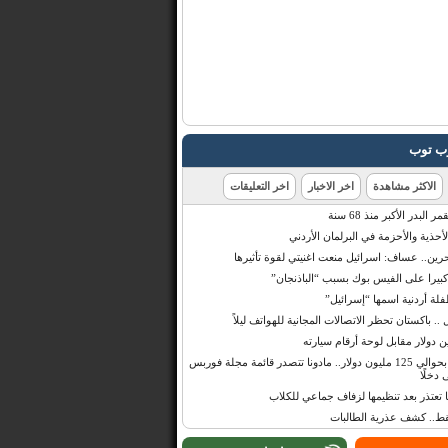
رب توب
الاكثر مشاهدة
اخر الاخبار
اخر التعليقات
البدر الأكبر منذ 68 سنة
أحذية والأحزمة في البرلمان الأردني
حرين.. عساف: اسرائيل منعت اغنيتي لقوة تأثيرها
 كبيرا على الفيس بوك بسبب “الباذنجان”
 أردنية اسمها “إسرائيل”
 .. باكستان تحظر الاتصالات المجانية للهواتف ليلاً
بإيرادات قدرت بحوالي 125 مليون دولار.. مادونا تتصدر قائمة مجلة فوربس
 دخلًا
تعتذر بعد تنظيمها لزفاف جماعي للكلاب
قط.. كشف عذرية الطالبات