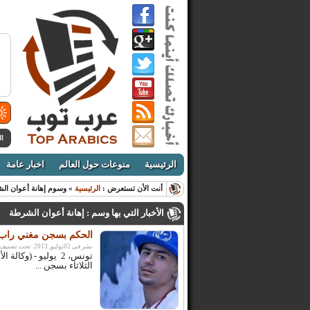
ال
الرئيسية
منوعات حول العالم
اخبار عامة
أنت الأن تستعرض :
الرئيسية
» وسوم إهانة أعوان ال
الأخبار التي بها وسم : إهانة أعوان الشرطة
الحكم بسجن مغني راب 6 أشهر مع تأجيل التنفيذ “لإهانته الشرط
نشر فى 02يوليو, 2013. تحت تصنيف:
تونس، 2 يوليو - (وك
الثلاثاء بسجن ...