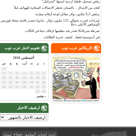
رفض تسجيل طفلة أردنية اسمها “إسرائيل”
للحد من الابتذال .. باكستان تحظر الاتصالات المجانية للهواتف ليلاً
يرفض 9٫3 ملايين دولار مقابل لوحة أرقام سيارته
بإيرادات قدرت بحوالي 125 مليون دولار.. مادونا تتصدر قائمة مجلة فوربس
للمشاهير الأعلى دخلًا
شرطة سريلانكا تعتذر بعد تنظيمها لزفاف جماعي للكلاب
في أندونيسيا فقط.. كشف عذرية الطالبات
كاريكاتير عرب توب
تقويم اخبار عرب توب
أغسطس 2026
د
ن
ث
أرب
خ
ج
س
1
8
7
6
5
4
3
2
15
14
13
12
11
10
9
22
21
20
19
18
17
16
29
28
27
26
25
24
23
31
30
« نوفمبر
ارشيف الاخبار
اسامه حجاج
احداث
اسبانيا
ألمانيا