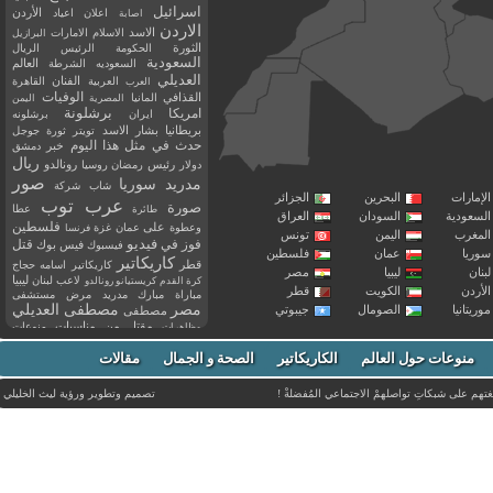
اسرائيل
اعلان
اعياد
الأردن
اصابة
الاردن
الاسد
الاسلام
الامارات
البرازيل
الثورة
الحكومة
الرئيس
الريال
السعودية
العالم
السعوديه
الشرطة
العديلي
العربية
الفنان
القاهرة
العرب
القذافي
الوفيات
المانيا
المصرية
اليمن
برشلونة
امريكا
ايران
برشلونه
بريطانيا
بشار الاسد
تويتر
ثورة
جوجل
حدث في مثل هذا اليوم
خبر
دمشق
ريال
رئيس
دولار
رمضان
روسيا
رونالدو
صور
سوريا
مدريد
شاب
شركة
إمارات
البحرين
الجزائر
عرب توب
صورة
عطا
طائرة
سعودية
السودان
العراق
فلسطين
وعطوة
على
عمان
غزة
فرنسا
مغرب
اليمن
تونس
فيديو
فوز
قتل
في
فيسبوك
فيس بوك
ريا
عمان
فلسطين
كاريكاتير
قطر
كاريكاتير اسامه حجاج
نان
ليبيا
مصر
ليبيا
لاعب
لبنان
كرة القدم
كريستيانو رونالدو
أردن
الكويت
قطر
مباراة
مبارك
مدريد
مرض
مستشفى
مصر
مصطفى العديلي
يتانيا
الصومال
جيبوتي
مصطفى
مقتل
من
مناسبات
منوعات
مظاهرات
موت
ميسي
مواليد
ميلان
نادي
نشر
وفيات
منوعات حول العالم
الكاريكاتير
وفاة
الصحة و الجمال
مقالات
يوتيوب
غتهم على شبكاتِ تواصلهمْ الاجتماعي المُفضلةْ !
تصميم وتطوير ورؤية
ليث الخليلي