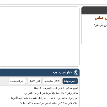
ن حماس
اخبار عرب توب
اخبار منوعة
الاكثر مشاهدة
اخر الاخبار
اخر التعليقات
اليوم سيكون القمر البدر الأكبر منذ 68 سنة
شتائم وعراك بالأحذية والأحزمة في البرلمان الأردني
في زيارة له للبحرين.. عساف: اسرائيل منعت اغنيتي لقوة تأثيرها
أحلام تثير جدلا كبيرا على الفيس بوك بسبب “الباذنجان”