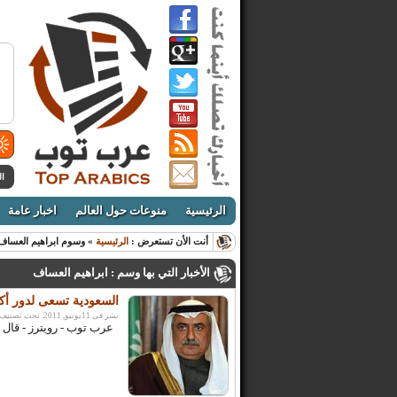
ال
الرئيسية
منوعات حول العالم
اخبار عامة
أنت الأن تستعرض :
الرئيسية
» وسوم ابراهيم العساف
الأخبار التي بها وسم : ابراهيم العساف
السعودية تسعى لدور أكب
نشر فى 11يونيو, 2011. تحت تصنيف:
عرب توب - رويترز - قال و