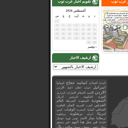
ر عرب توب
تقويم اخبار عرب توب
أغسطس 2026
د
ن
ث
أرب
خ
ج
س
1
8
7
6
5
4
3
2
15
14
13
12
11
10
9
22
21
20
19
18
17
16
29
28
27
26
25
24
23
31
30
« نوفمبر
ارشيف الاخبار
اسامه حجاج
احداث
اسبانيا
ألمانيا
اسرائيل
اعلان
اعياد
الأردن
اصابة
الاردن
الاسد
الاسلام
الامارات
البرازيل
الثورة
الحكومة
الرئيس
الريال
السعودية
العالم
السعوديه
الشرطة
العديلي
العربية
الفنان
القاهرة
العرب
القذافي
الوفيات
المانيا
المصرية
اليمن
برشلونة
امريكا
ايران
برشلونه
بريطانيا
بشار الاسد
تويتر
ثورة
جوجل
حدث في مثل هذا اليوم
خبر
دمشق
ريال
رئيس
دولار
رمضان
روسيا
رونالدو