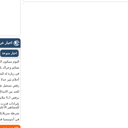
اخبار ع
اخبار منوعة
اليوم سيكون القمر 
شتائم وعراك بال
في زيارة له للب
أحلام تثير جدلا
رفض تسجيل طفلة
للحد من الابتذال
يرفض 9٫3 ملايين دولار مقابل لوحة أرقام سيارته
للمشاهير الأعلى
شرطة سريلانكا 
في أندونيسيا ف