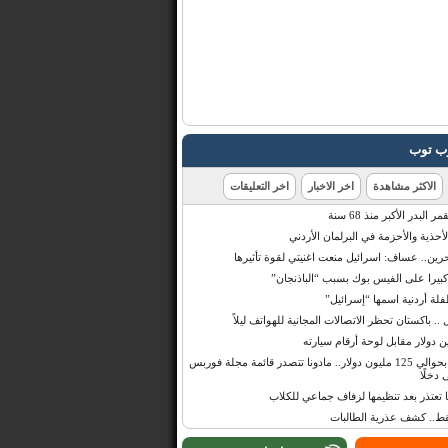
رب توب
الاكثر مشاهدة
اخر الاخبار
اخر التعليقات
البدر الأكبر منذ 68 سنة
أحذية والأحزمة في البرلمان الأردني
حرين.. عساف: اسرائيل منعت اغنيتي لقوة تأثيرها
 كبيرا على الفيس بوك بسبب “الباذنجان”
 أردنية اسمها “إسرائيل”
 .. باكستان تحظر الاتصالات المجانية للهواتف ليلاً
بإيرادات قدرت بحوالي 125 مليون دولار.. مادونا تتصدر قائمة مجلة فوربس
 دخلًا
تعتذر بعد تنظيمها لزفاف جماعي للكلاب
قط.. كشف عذرية الطالبات