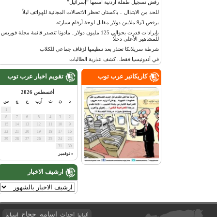
رفض تسجيل طفلة أردنية اسمها “إسرائيل”
للحد من الابتذال .. باكستان تحظر الاتصالات المجانية للهواتف ليلاً
يرفض 9٫3 ملايين دولار مقابل لوحة أرقام سيارته
بإيرادات قدرت بحوالي 125 مليون دولار.. مادونا تتصدر قائمة مجلة فوربس
للمشاهير الأعلى دخلًا
شرطة سريلانكا تعتذر بعد تنظيمها لزفاف جماعي للكلاب
في أندونيسيا فقط.. كشف عذرية الطالبات
كاريكاتير عرب توب
تقويم اخبار عرب توب
أغسطس 2026
د
ن
ث
أرب
خ
ج
س
1
8
7
6
5
4
3
2
15
14
13
12
11
10
9
22
21
20
19
18
17
16
29
28
27
26
25
24
23
31
30
« نوفمبر
ارشيف الاخبار
اسامه حجاج
احداث
اسبانيا
ألمانيا