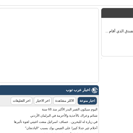
 الذي أقام ...
اخبار عرب توب
اخبار منوعة
الاكثر مشاهدة
اخر الاخبار
اخر التعليقات
اليوم سيكون القمر البدر الأكبر منذ 68 سنة
شتائم وعراك بالأحذية والأحزمة في البرلمان الأردني
في زيارة له للبحرين.. عساف: اسرائيل منعت اغنيتي لقوة تأثيرها
أحلام تثير جدلا كبيرا على الفيس بوك بسبب “الباذنجان”