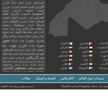
اسرائيل
اعلان
اعياد
الأردن
اصابة
الاردن
الاسد
الاسلام
الامارات
البرازيل
الثورة
الحكومة
الرئيس
الريال
السعودية
العالم
السعوديه
الشرطة
العديلي
العربية
الفنان
القاهرة
العرب
القذافي
الوفيات
المانيا
المصرية
اليمن
برشلونة
امريكا
ايران
برشلونه
بريطانيا
بشار الاسد
تويتر
ثورة
جوجل
حدث في مثل هذا اليوم
خبر
دمشق
ريال
رئيس
دولار
رمضان
روسيا
رونالدو
صور
سوريا
مدريد
شاب
شركة
إمارات
البحرين
الجزائر
عرب توب
صورة
عطا
طائرة
سعودية
السودان
العراق
فلسطين
وعطوة
على
عمان
غزة
فرنسا
مغرب
اليمن
تونس
فيديو
فوز
قتل
في
فيسبوك
فيس بوك
ريا
عمان
فلسطين
كاريكاتير
قطر
كاريكاتير اسامه حجاج
نان
ليبيا
مصر
ليبيا
لاعب
لبنان
كرة القدم
كريستيانو رونالدو
أردن
الكويت
قطر
مباراة
مبارك
مدريد
مرض
مستشفى
مصر
مصطفى العديلي
يتانيا
الصومال
جيبوتي
مصطفى
مقتل
من
مناسبات
منوعات
مظاهرات
موت
ميسي
مواليد
ميلان
نادي
نشر
وفيات
منوعات حول العالم
الكاريكاتير
وفاة
الصحة و الجمال
مقالات
يوتيوب
غتهم على شبكاتِ تواصلهمْ الاجتماعي المُفضلةْ !
تصميم وتطوير ورؤية
ليث الخليلي