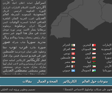
اسرائيل
اعلان
اعياد
الأردن
اصابة
الاردن
الاسد
الاسلام
الامارات
البرازيل
الثورة
الحكومة
الرئيس
الريال
السعودية
العالم
السعوديه
الشرطة
العديلي
العربية
الفنان
القاهرة
العرب
القذافي
الوفيات
المانيا
المصرية
اليمن
برشلونة
امريكا
ايران
برشلونه
بريطانيا
بشار الاسد
تويتر
ثورة
جوجل
حدث في مثل هذا اليوم
خبر
دمشق
ريال
رئيس
دولار
رمضان
روسيا
رونالدو
صور
سوريا
مدريد
شاب
شركة
إمارات
البحرين
الجزائر
عرب توب
صورة
عطا
طائرة
سعودية
السودان
العراق
فلسطين
وعطوة
على
عمان
غزة
فرنسا
مغرب
اليمن
تونس
فيديو
فوز
قتل
في
فيسبوك
فيس بوك
ريا
عمان
فلسطين
كاريكاتير
قطر
كاريكاتير اسامه حجاج
نان
ليبيا
مصر
ليبيا
لاعب
لبنان
كرة القدم
كريستيانو رونالدو
أردن
الكويت
قطر
مباراة
مبارك
مدريد
مرض
مستشفى
مصر
مصطفى العديلي
يتانيا
الصومال
جيبوتي
مصطفى
مقتل
من
مناسبات
منوعات
مظاهرات
موت
ميسي
مواليد
ميلان
نادي
نشر
وفيات
منوعات حول العالم
الكاريكاتير
وفاة
الصحة و الجمال
مقالات
يوتيوب
غتهم على شبكاتِ تواصلهمْ الاجتماعي المُفضلةْ !
تصميم وتطوير ورؤية
ليث الخليلي