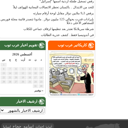
رفض تسجيل طفلة أردنية اسمها “إسرائيل”
للحد من الابتذال .. باكستان تحظر الاتصالات المجانية للهواتف ليلاً
يرفض 9٫3 ملايين دولار مقابل لوحة أرقام سيارته
بإيرادات قدرت بحوالي 125 مليون دولار.. مادونا تتصدر قائمة مجلة فوربس
للمشاهير الأعلى دخلًا
شرطة سريلانكا تعتذر بعد تنظيمها لزفاف جماعي للكلاب
في أندونيسيا فقط.. كشف عذرية الطالبات
كاريكاتير عرب توب
تقويم اخبار عرب توب
أغسطس 2026
د
ن
ث
أرب
خ
ج
س
1
8
7
6
5
4
3
2
15
14
13
12
11
10
9
22
21
20
19
18
17
16
29
28
27
26
25
24
23
31
30
« نوفمبر
ارشيف الاخبار
اسامه حجاج
احداث
اسبانيا
ألمانيا