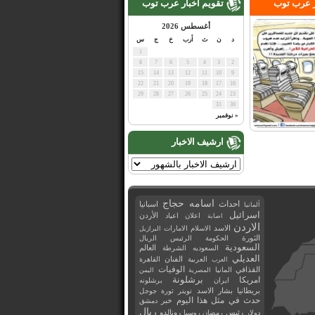
ر عرب توب
تقويم اخبار عرب توب
أغسطس 2026
د
ن
ث
أرب
خ
ج
س
1
8
7
6
5
4
3
2
15
14
13
12
11
10
9
22
21
20
19
18
17
16
29
28
27
26
25
24
23
31
30
« نوفمبر
ارشيف الاخبار
اسامه حجاج
احداث
اسبانيا
ألمانيا
اسرائيل
اعلان
اعياد
الأردن
اصابة
الاردن
الاسد
الاسلام
الامارات
البرازيل
الثورة
الحكومة
الرئيس
الريال
السعودية
العالم
السعوديه
الشرطة
العديلي
العربية
الفنان
القاهرة
العرب
القذافي
الوفيات
المانيا
المصرية
اليمن
برشلونة
امريكا
ايران
برشلونه
بريطانيا
بشار الاسد
تويتر
ثورة
جوجل
حدث في مثل هذا اليوم
خبر
دمشق
ريال
رئيس
دولار
رمضان
روسيا
رونالدو