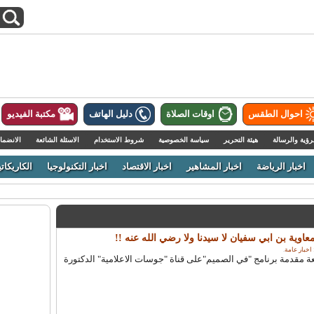
احوال الطقس
اوقات الصلاة
دليل الهاتف
مكتبة الفيديو
رؤية والرسالة
هيئة التحرير
سياسة الخصوصية
شروط الاستخدام
الاسئلة الشائعة
الانضما
اخبار الرياضة
اخبار المشاهير
اخبار الاقتصاد
اخبار التكنولوجيا
الكاريكاتي
معاوية بن ابي سفيان لا سيدنا ولا رضي الله عنه !!
اخبار عامة
.
 ﻣﻘﺪﻣﺔ ﺑﺮﻧﺎﻣﺞ "ﻓﻲ اﻟﺼﻤﯿﻢ"ﻋﻠﻰ ﻗﻨﺎة "ﺟﻮﺳﺎت اﻻﻋﻼﻣﯿﺔ" اﻟﺪﻛﺘﻮرة