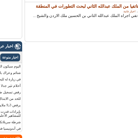
اتفيا من الملك عبدالله الثاني لبحث التطورات في المنطقة
اخبار عامة
.
 اجراه الملك عبدالله الثاني بن الحسين ملك الاردن والشيخ ...
اخبار ع
اخبار منوعة
اليوم سيكون القمر 
شتائم وعراك بال
في زيارة له للب
أحلام تثير جدلا
رفض تسجيل طفلة
للحد من الابتذال
يرفض 9٫3 ملايين دولار مقابل لوحة أرقام سيارته
للمشاهير الأعلى
شرطة سريلانكا 
في أندونيسيا ف