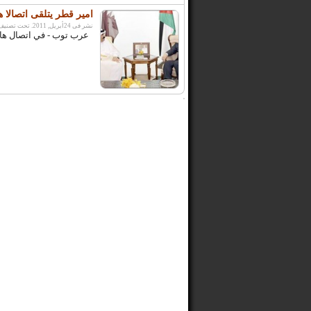
امير قطر يتلقى اتصالا ه
نشر فى 24أبريل, 2011. تحت تصنيف:
عرب توب - في اتصال هاتفي