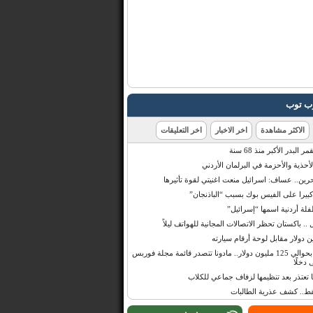
رب توب
الاكثر مشاهدة
اخر الاخبار
اخر التعليقات
البدر الأكبر منذ 68 سنة
أحذية والأحزمة في البرلمان الأردني
حرين.. عساف: اسرائيل منعت اغنيتي لقوة تأثيرها
 كبيرا على الفيس بوك بسبب “الباذنجان”
 أردنية اسمها “إسرائيل”
 .. باكستان تحظر الاتصالات المجانية للهواتف ليلاً
بإيرادات قدرت بحوالي 125 مليون دولار.. مادونا تتصدر قائمة مجلة فوربس
 دخلًا
تعتذر بعد تنظيمها لزفاف جماعي للكلاب
قط.. كشف عذرية الطالبات