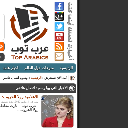
ال
الرئيسية
منوعات حول العالم
اخبار عامة
أنت الأن تستعرض :
الرئيسية
» وسوم اتصال هاتفي
الأخبار التي بها وسم : اتصال هاتفي
الاعلامية رولا الحروب: 
نشر فى 14مايو, 2012. تحت تصنيف:
عرب توب - اﺛﺎرت ﻣﻘﺎطﻌﺔ
روﻻ اﻟﺤﺮوب ...