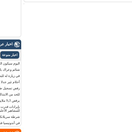
اخبار ع
اخبار منوعة
اليوم سيكون القمر 
شتائم وعراك بال
في زيارة له للب
أحلام تثير جدلا
رفض تسجيل طفلة
للحد من الابتذال
يرفض 9٫3 ملايين دولار مقابل لوحة أرقام سيارته
للمشاهير الأعلى
شرطة سريلانكا 
في أندونيسيا ف