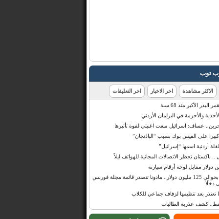
رب توب
الاكثر مشاهدة
اخر الاخبار
اخر التعليقات
البدر الأكبر منذ 68 سنة
أحذية والأحزمة في البرلمان الأردني
حرين.. عساف: اسرائيل منعت اغنيتي لقوة تأثيرها
 كبيرا على الفيس بوك بسبب “الباذنجان”
 أردنية اسمها “إسرائيل”
 .. باكستان تحظر الاتصالات المجانية للهواتف ليلاً
بإيرادات قدرت بحوالي 125 مليون دولار.. مادونا تتصدر قائمة مجلة فوربس
 دخلًا
تعتذر بعد تنظيمها لزفاف جماعي للكلاب
قط.. كشف عذرية الطالبات