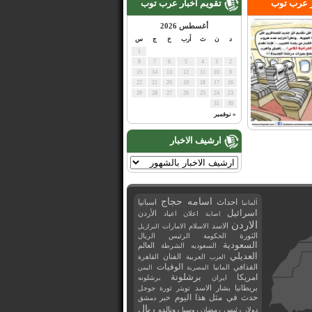
ر عرب توب
تقويم اخبار عرب توب
أغسطس 2026
د
ن
ث
أرب
خ
ج
س
1
8
7
6
5
4
3
2
15
14
13
12
11
10
9
22
21
20
19
18
17
16
29
28
27
26
25
24
23
31
30
« نوفمبر
ارشيف الاخبار
اسامه حجاج
احداث
اسبانيا
ألمانيا
اسرائيل
اعلان
اعياد
الأردن
اصابة
الاردن
الاسد
الاسلام
الامارات
البرازيل
الثورة
الحكومة
الرئيس
الريال
السعودية
العالم
السعوديه
الشرطة
العديلي
العربية
الفنان
القاهرة
العرب
القذافي
الوفيات
المانيا
المصرية
اليمن
برشلونة
امريكا
ايران
برشلونه
بريطانيا
بشار الاسد
تويتر
ثورة
جوجل
حدث في مثل هذا اليوم
خبر
دمشق
ريال
رئيس
دولار
رمضان
روسيا
رونالدو