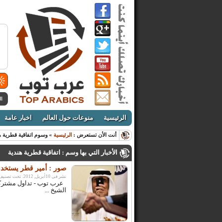
ال
الرئيسية
منوعات حول العالم
اخبار عامة
أنت الأن تستعرض :
الرئيسية
» وسوم اتفاقية قطرية ه
الأخبار التي بها وسم : اتفاقية قطرية هندية
صور : أمير قطر يستخدم 
نشر فى 10أبريل, 2012. تحت تصنيف:
عرب توب - تداول مشتركي
الشيخ ...