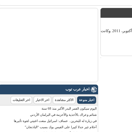
وصلت نجمة تلفزيون الواقع كيم كارداشيان إلى دبي صباح اليوم الأربعاء، 12 أكتوبر، 2011. وكانت
اخبار عرب توب
اخبار منوعة
الاكثر مشاهدة
اخر الاخبار
اخر التعليقات
اليوم سيكون القمر البدر الأكبر منذ 68 سنة
شتائم وعراك بالأحذية والأحزمة في البرلمان الأردني
في زيارة له للبحرين.. عساف: اسرائيل منعت اغنيتي لقوة تأثيرها
أحلام تثير جدلا كبيرا على الفيس بوك بسبب “الباذنجان”