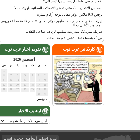
رفض تسجيل طفلة أردنية اسمها “إسرائيل”
للحد من الابتذال .. باكستان تحظر الاتصالات المجانية للهواتف ليلاً
يرفض 9٫3 ملايين دولار مقابل لوحة أرقام سيارته
بإيرادات قدرت بحوالي 125 مليون دولار.. مادونا تتصدر قائمة مجلة فوربس
للمشاهير الأعلى دخلًا
شرطة سريلانكا تعتذر بعد تنظيمها لزفاف جماعي للكلاب
في أندونيسيا فقط.. كشف عذرية الطالبات
كاريكاتير عرب توب
تقويم اخبار عرب توب
أغسطس 2026
د
ن
ث
أرب
خ
ج
س
1
8
7
6
5
4
3
2
15
14
13
12
11
10
9
22
21
20
19
18
17
16
29
28
27
26
25
24
23
31
30
« نوفمبر
ارشيف الاخبار
اسامه حجاج
احداث
اسبانيا
ألمانيا