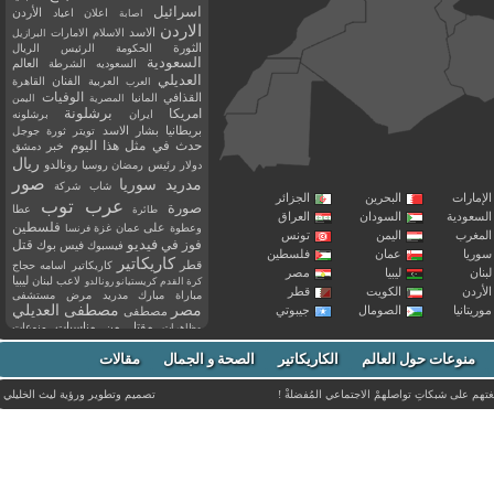
اسرائيل
اعلان
اعياد
الأردن
اصابة
الاردن
الاسد
الاسلام
الامارات
البرازيل
الثورة
الحكومة
الرئيس
الريال
السعودية
العالم
السعوديه
الشرطة
العديلي
العربية
الفنان
القاهرة
العرب
القذافي
الوفيات
المانيا
المصرية
اليمن
برشلونة
امريكا
ايران
برشلونه
بريطانيا
بشار الاسد
تويتر
ثورة
جوجل
حدث في مثل هذا اليوم
خبر
دمشق
ريال
رئيس
دولار
رمضان
روسيا
رونالدو
صور
سوريا
مدريد
شاب
شركة
إمارات
البحرين
الجزائر
عرب توب
صورة
عطا
طائرة
سعودية
السودان
العراق
فلسطين
وعطوة
على
عمان
غزة
فرنسا
مغرب
اليمن
تونس
فيديو
فوز
قتل
في
فيسبوك
فيس بوك
ريا
عمان
فلسطين
كاريكاتير
قطر
كاريكاتير اسامه حجاج
نان
ليبيا
مصر
ليبيا
لاعب
لبنان
كرة القدم
كريستيانو رونالدو
أردن
الكويت
قطر
مباراة
مبارك
مدريد
مرض
مستشفى
مصر
مصطفى العديلي
يتانيا
الصومال
جيبوتي
مصطفى
مقتل
من
مناسبات
منوعات
مظاهرات
موت
ميسي
مواليد
ميلان
نادي
نشر
وفيات
منوعات حول العالم
الكاريكاتير
وفاة
الصحة و الجمال
مقالات
يوتيوب
غتهم على شبكاتِ تواصلهمْ الاجتماعي المُفضلةْ !
تصميم وتطوير ورؤية
ليث الخليلي