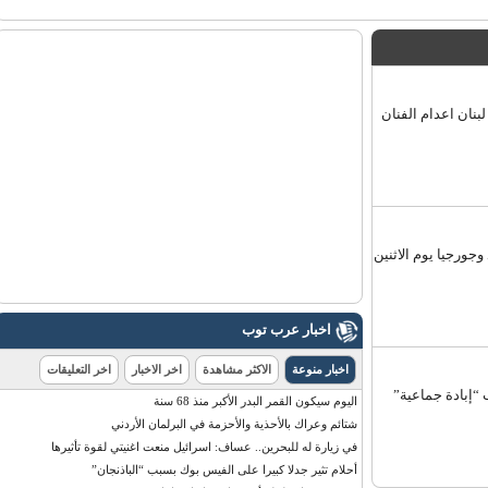
ن اعدام الفنان
رجيا يوم الاثنين
اخبار عرب توب
اخبار منوعة
الاكثر مشاهدة
اخر الاخبار
اخر التعليقات
بادة جماعية”
اليوم سيكون القمر البدر الأكبر منذ 68 سنة
شتائم وعراك بالأحذية والأحزمة في البرلمان الأردني
في زيارة له للبحرين.. عساف: اسرائيل منعت اغنيتي لقوة تأثيرها
أحلام تثير جدلا كبيرا على الفيس بوك بسبب “الباذنجان”