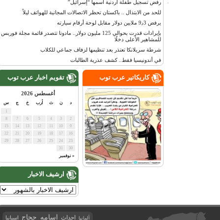
رفض تسجيل طفلة أردنية اسمها “إسرائيل”
للحد من الابتذال .. باكستان تحظر الاتصالات المجانية للهواتف ليلاً
يرفض 9٫3 ملايين دولار مقابل لوحة أرقام سيارته
بإيرادات قدرت بحوالي 125 مليون دولار.. مادونا تتصدر قائمة مجلة فوربس
للمشاهير الأعلى دخلًا
شرطة سريلانكا تعتذر بعد تنظيمها لزفاف جماعي للكلاب
في أندونيسيا فقط.. كشف عذرية الطالبات
كاريكاتير عرب توب
تقويم اخبار عرب توب
أغسطس 2026
د
ن
ث
أرب
خ
ج
س
1
8
7
6
5
4
3
2
15
14
13
12
11
10
9
22
21
20
19
18
17
16
29
28
27
26
25
24
23
31
30
« نوفمبر
ارشيف الاخبار
اسامه حجاج
احداث
اسبانيا
ألمانيا