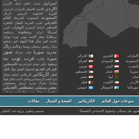
اسرائيل
اعلان
اعياد
الأردن
اصابة
الاردن
الاسد
الاسلام
الامارات
البرازيل
الثورة
الحكومة
الرئيس
الريال
السعودية
العالم
السعوديه
الشرطة
العديلي
العربية
الفنان
القاهرة
العرب
القذافي
الوفيات
المانيا
المصرية
اليمن
برشلونة
امريكا
ايران
برشلونه
بريطانيا
بشار الاسد
تويتر
ثورة
جوجل
حدث في مثل هذا اليوم
خبر
دمشق
ريال
رئيس
دولار
رمضان
روسيا
رونالدو
صور
سوريا
مدريد
شاب
شركة
إمارات
البحرين
الجزائر
عرب توب
صورة
عطا
طائرة
سعودية
السودان
العراق
فلسطين
وعطوة
على
عمان
غزة
فرنسا
مغرب
اليمن
تونس
فيديو
فوز
قتل
في
فيسبوك
فيس بوك
ريا
عمان
فلسطين
كاريكاتير
قطر
كاريكاتير اسامه حجاج
نان
ليبيا
مصر
ليبيا
لاعب
لبنان
كرة القدم
كريستيانو رونالدو
أردن
الكويت
قطر
مباراة
مبارك
مدريد
مرض
مستشفى
مصر
مصطفى العديلي
يتانيا
الصومال
جيبوتي
مصطفى
مقتل
من
مناسبات
منوعات
مظاهرات
موت
ميسي
مواليد
ميلان
نادي
نشر
وفيات
منوعات حول العالم
الكاريكاتير
وفاة
الصحة و الجمال
مقالات
يوتيوب
غتهم على شبكاتِ تواصلهمْ الاجتماعي المُفضلةْ !
تصميم وتطوير ورؤية
ليث الخليلي