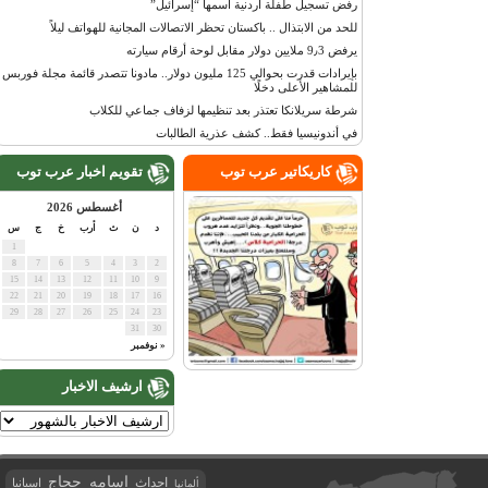
رفض تسجيل طفلة أردنية اسمها “إسرائيل”
للحد من الابتذال .. باكستان تحظر الاتصالات المجانية للهواتف ليلاً
يرفض 9٫3 ملايين دولار مقابل لوحة أرقام سيارته
بإيرادات قدرت بحوالي 125 مليون دولار.. مادونا تتصدر قائمة مجلة فوربس
للمشاهير الأعلى دخلًا
شرطة سريلانكا تعتذر بعد تنظيمها لزفاف جماعي للكلاب
في أندونيسيا فقط.. كشف عذرية الطالبات
كاريكاتير عرب توب
تقويم اخبار عرب توب
أغسطس 2026
د
ن
ث
أرب
خ
ج
س
1
8
7
6
5
4
3
2
15
14
13
12
11
10
9
22
21
20
19
18
17
16
29
28
27
26
25
24
23
31
30
« نوفمبر
ارشيف الاخبار
اسامه حجاج
احداث
اسبانيا
ألمانيا