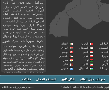
اسرائيل
اعلان
اعياد
الأردن
اصابة
الاردن
الاسد
الاسلام
الامارات
البرازيل
الثورة
الحكومة
الرئيس
الريال
السعودية
العالم
السعوديه
الشرطة
العديلي
العربية
الفنان
القاهرة
العرب
القذافي
الوفيات
المانيا
المصرية
اليمن
برشلونة
امريكا
ايران
برشلونه
بريطانيا
بشار الاسد
تويتر
ثورة
جوجل
حدث في مثل هذا اليوم
خبر
دمشق
ريال
رئيس
دولار
رمضان
روسيا
رونالدو
صور
سوريا
مدريد
شاب
شركة
إمارات
البحرين
الجزائر
عرب توب
صورة
عطا
طائرة
سعودية
السودان
العراق
فلسطين
وعطوة
على
عمان
غزة
فرنسا
مغرب
اليمن
تونس
فيديو
فوز
قتل
في
فيسبوك
فيس بوك
ريا
عمان
فلسطين
كاريكاتير
قطر
كاريكاتير اسامه حجاج
نان
ليبيا
مصر
ليبيا
لاعب
لبنان
كرة القدم
كريستيانو رونالدو
أردن
الكويت
قطر
مباراة
مبارك
مدريد
مرض
مستشفى
مصر
مصطفى العديلي
يتانيا
الصومال
جيبوتي
مصطفى
مقتل
من
مناسبات
منوعات
مظاهرات
موت
ميسي
مواليد
ميلان
نادي
نشر
وفيات
منوعات حول العالم
الكاريكاتير
وفاة
الصحة و الجمال
مقالات
يوتيوب
غتهم على شبكاتِ تواصلهمْ الاجتماعي المُفضلةْ !
تصميم وتطوير ورؤية
ليث الخليلي