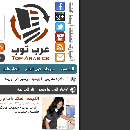
ال
الرئيسية
منوعات حول العالم
اخبار عامة
أنت الأن تستعرض :
الرئيسية
» وسوم اثار الجريمة
الأخبار التي بها وسم : اثار الجريمة
الكويت: الحكم باعدام ز
نشر فى 21فبراير, 2012. تحت تصنيف:
عرب توب - حكمت محكمة كو
فلبينية، حسب ...