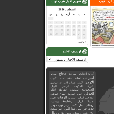
ر عرب توب
تقويم اخبار عرب توب
أغسطس 2026
د
ن
ث
أرب
خ
ج
س
1
8
7
6
5
4
3
2
15
14
13
12
11
10
9
22
21
20
19
18
17
16
29
28
27
26
25
24
23
31
30
« نوفمبر
ارشيف الاخبار
اسامه حجاج
احداث
اسبانيا
ألمانيا
اسرائيل
اعلان
اعياد
الأردن
اصابة
الاردن
الاسد
الاسلام
الامارات
البرازيل
الثورة
الحكومة
الرئيس
الريال
السعودية
العالم
السعوديه
الشرطة
العديلي
العربية
الفنان
القاهرة
العرب
القذافي
الوفيات
المانيا
المصرية
اليمن
برشلونة
امريكا
ايران
برشلونه
بريطانيا
بشار الاسد
تويتر
ثورة
جوجل
حدث في مثل هذا اليوم
خبر
دمشق
ريال
رئيس
دولار
رمضان
روسيا
رونالدو