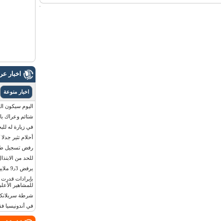
اخبار ع
اخبار منوعة
اليوم سيكون القمر 
شتائم وعراك بال
في زيارة له للب
أحلام تثير جدلا
رفض تسجيل طفلة
للحد من الابتذال
يرفض 9٫3 ملايين دولار مقابل لوحة أرقام سيارته
للمشاهير الأعلى
شرطة سريلانكا 
في أندونيسيا ف