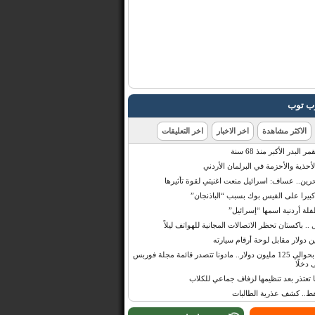
رب توب
الاكثر مشاهدة
اخر الاخبار
اخر التعليقات
البدر الأكبر منذ 68 سنة
أحذية والأحزمة في البرلمان الأردني
حرين.. عساف: اسرائيل منعت اغنيتي لقوة تأثيرها
 كبيرا على الفيس بوك بسبب “الباذنجان”
 أردنية اسمها “إسرائيل”
 .. باكستان تحظر الاتصالات المجانية للهواتف ليلاً
بإيرادات قدرت بحوالي 125 مليون دولار.. مادونا تتصدر قائمة مجلة فوربس
 دخلًا
تعتذر بعد تنظيمها لزفاف جماعي للكلاب
قط.. كشف عذرية الطالبات